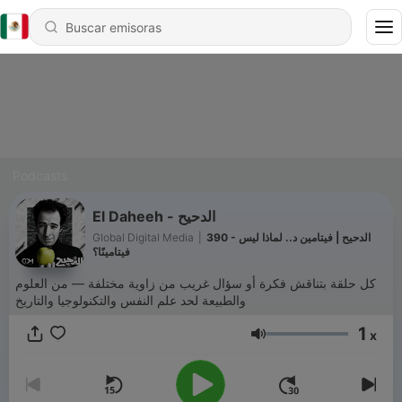
Podcasts
El Daheeh - الدحيح
Global Digital Media
|
390 - الدحيح | فيتامين د.. لماذا ليس
فيتامينًا؟
كل حلقة بتناقش فكرة أو سؤال غريب من زاوية مختلفة — من العلوم
والطبيعة لحد علم النفس والتكنولوجيا والتاريخ
1
x
Volumen