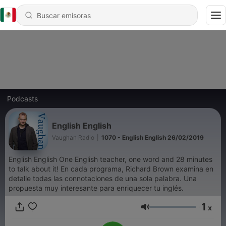
Podcasts
English English
Vaughan Radio
|
1070 - English English 26/02/2019
English English One English teacher, one word and 28 minutes
to talk about it! En cada programa, Richard Brown examina en
detalle todas las connotaciones de una sola palabra. Una
propuesta muy interesante para enriquecer tu inglés.
1
x
Volumen