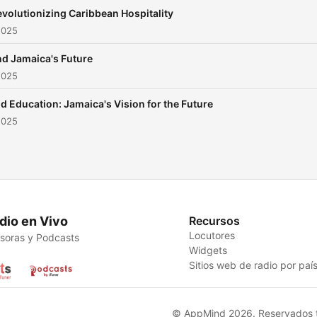
evolutionizing Caribbean Hospitality
2025
nd Jamaica's Future
2025
nd Education: Jamaica's Vision for the Future
2025
dio en Vivo
Recursos
Locutores
soras y Podcasts
Widgets
Sitios web de radio por paí
© AppMind 2026. Reservados t