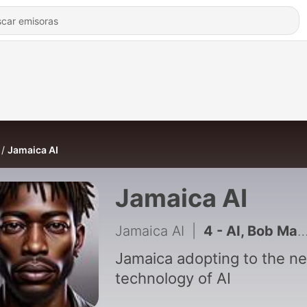
Jamaica AI
Jamaica AI
Jamaica AI
|
4 - AI, Bob Marley, and the Fight for Reggae's Future
Jamaica adopting to the n
technology of AI