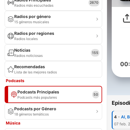
2670
Radios más escuchadas
Radios por género
15 géneros musicales
Radios por regiones
Radios locales
Noticias
155
Radios noticiosas
00
Recomendadas
Lista de las mejores radios
Podcasts
Podcasts Principales
50
Podcasts más populares
Episod
Podcasts por Género
18 géneros temáticos
-
4
AI, 
Música
07 feb. 