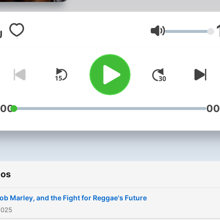
Volumen
:00
00
ios
Bob Marley, and the Fight for Reggae's Future
2025