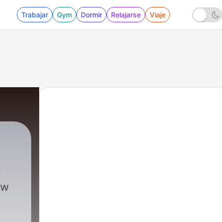
Trabajar
Gym
Dormir
Relajarse
Viaje
ew