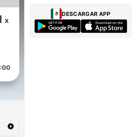
DESCARGAR APP
1
x
:00