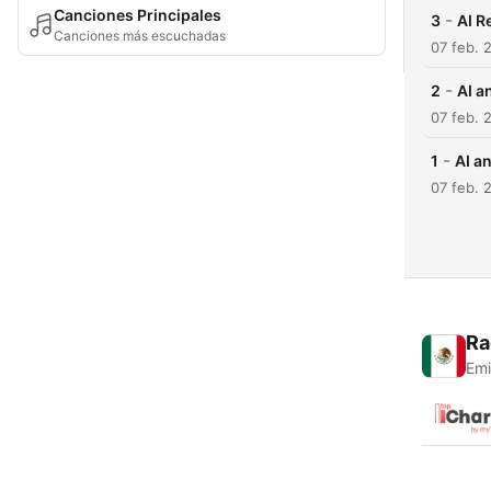
Canciones Principales
-
3
AI R
Canciones más escuchadas
07 feb. 
-
2
AI a
07 feb. 
-
1
AI a
07 feb. 
Ra
Emi