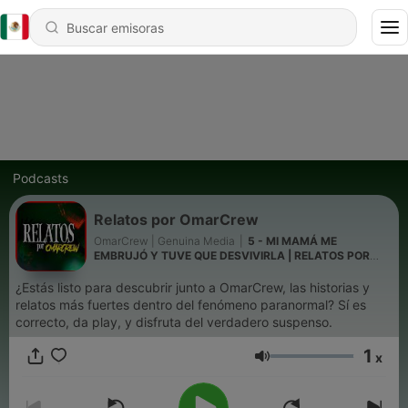
Podcasts
Relatos por OmarCrew
OmarCrew | Genuina Media
|
5 - MI MAMÁ ME
EMBRUJÓ Y TUVE QUE DESVIVIRLA | RELATOS POR
OMARCREW #005
¿Estás listo para descubrir junto a OmarCrew, las historias y
relatos más fuertes dentro del fenómeno paranormal? Sí es
correcto, da play, y disfruta del verdadero suspenso.
1
x
Volumen