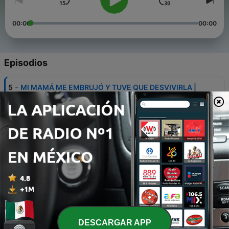
00:00
00:00
Episodios
-
5
MI MAMÁ ME EMBRUJÓ Y TUVE QUE DESVIVIRLA |
RELATOS POR OMARCREW #005
15 abr. 2024
-
4
POR LA OUIJA INTENTÉ DESVIVIR A MI HERMANO |
RELATOS POR OMARCREW #004
29 mar. 2024
-
3
CASO CÉSAR: UNA SECTA LE QUITÓ LA VIDA A MI
NOVIA | RELATOS POR OMARCREW #003
12 mar. 2024
-
2
ESTA CANCIÓN HACE QUE TE QUITES LA VIDA |
RELATOS POR OMARCREW #002
DESCARGAR APP
28 feb. 2024