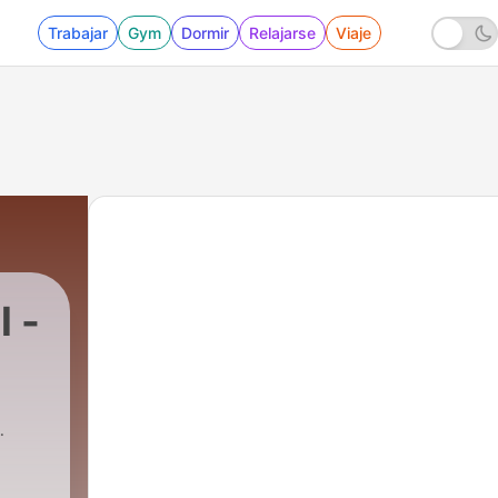
Trabajar
Gym
Dormir
Relajarse
Viaje
 -