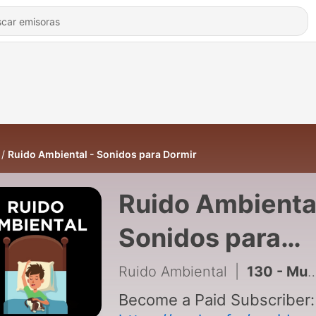
Ruido Ambiental - Sonidos para Dormir
Ruido Ambiental
Sonidos para
Dormir
Ruido Ambiental
|
130 - Musica de piano para dormir - Dulces sueños - Música para Dormir con Piano Relajante - Calmar la Ansiedad
Become a Paid Subscriber: