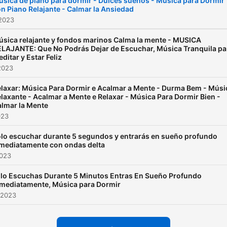
sica de piano para dormir - Dulces sueños - Música para Dormir
n Piano Relajante - Calmar la Ansiedad
 2023
sica relajante y fondos marinos Calma la mente - MUSICA
LAJANTE: Que No Podrás Dejar de Escuchar, Música Tranquila pa
ditar y Estar Feliz
2023
laxar: Música Para Dormir e Acalmar a Mente - Durma Bem - Músi
laxante - Acalmar a Mente e Relaxar - Música Para Dormir Bien -
lmar la Mente
023
lo escuchar durante 5 segundos y entrarás en sueño profundo
mediatamente con ondas delta
2023
 lo Escuchas Durante 5 Minutos Entras En Sueño Profundo
mediatamente, Música para Dormir
 2023