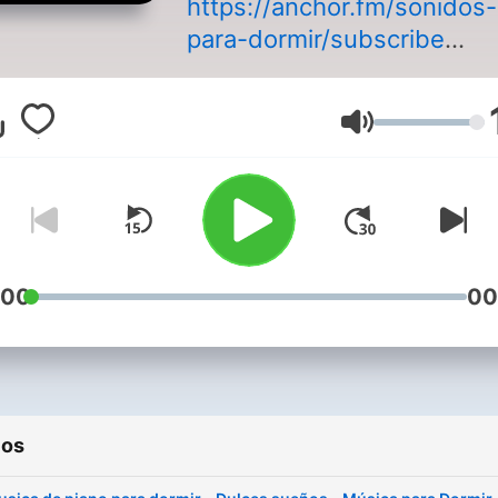
https://anchor.fm/sonidos-
para-dormir/subscribe
Escuche una colección de
sonidos de lluvia, olas del 
Volumen
ruido blanco y más
:00
00
ios