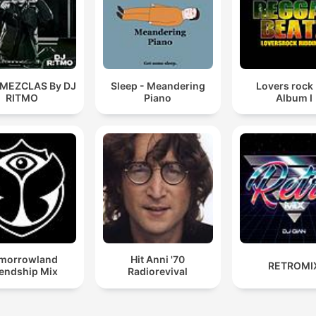
 MEZCLAS By DJ
Sleep - Meandering
Lovers rock
RITMO
Piano
Album I
morrowland
Hit Anni '70
RETROMI
iendship Mix
Radiorevival