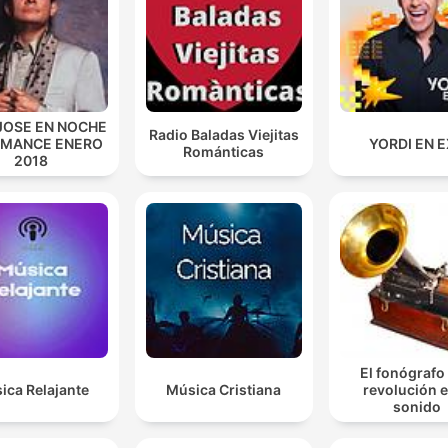
JOSE EN NOCHE
Radio Baladas Viejitas
OMANCE ENERO
YORDI EN 
Románticas
2018
El fonógrafo
ica Relajante
Música Cristiana
revolución e
sonido