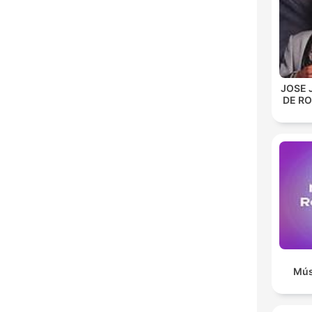
JOSE 
DE R
Mús