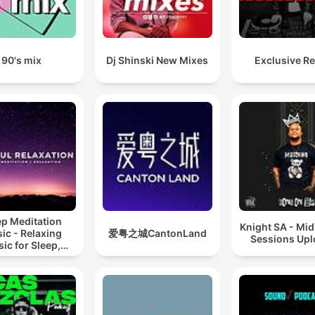
90's mix
Dj Shinski New Mixes
Exclusive R
ep Meditation
Knight SA - Mi
ic - Relaxing
爱粤之城CantonLand
Sessions Up
ic for Sleep,
editation &
Relaxation