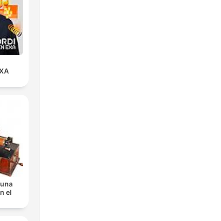
EXA
 una
n el