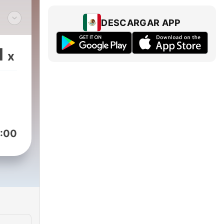
DESCARGAR APP
mar,
1
x
:00