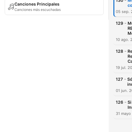
-
130
Mu
Canciones Principales
co
Canciones más escuchadas
05 sep.
-
129
Mú
RE
Me
10 ago. 
-
128
Re
Re
Ca
19 jul. 2
-
127
Só
in
01 jun. 
-
126
Si
In
31 mayo