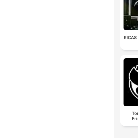
RICAS
To
Fr