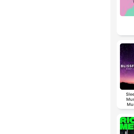
Sle
Mus
Mus
M