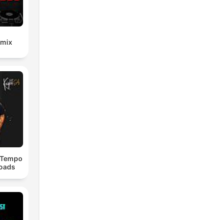
emix
dTempo
loads