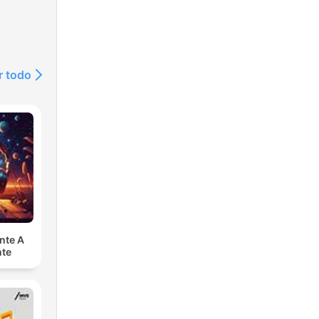
r todo
nte A
nte