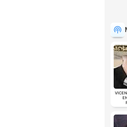
VICE
E