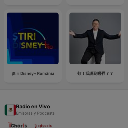
Ştiri Disney+ România
欸！我說到哪裡了？
Radio en Vivo
Emisoras y Podcasts