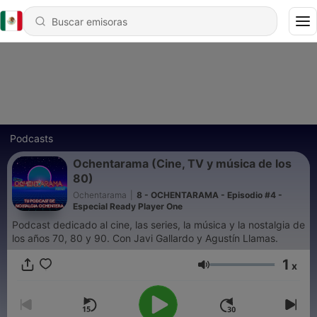
Podcasts
Ochentarama (Cine, TV y música de los
80)
Ochentarama
|
8 - OCHENTARAMA - Episodio #4 -
Especial Ready Player One
Podcast dedicado al cine, las series, la música y la nostalgia de
los años 70, 80 y 90. Con Javi Gallardo y Agustín Llamas.
1
x
Volumen