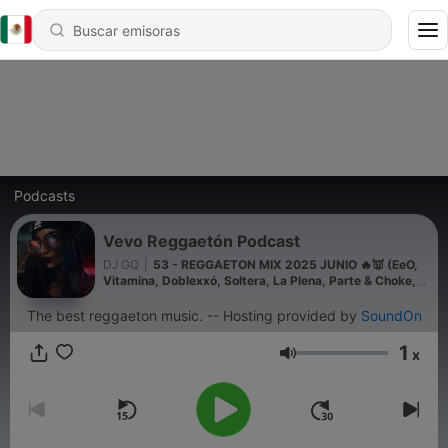
Podcasts
Vevo Reggaetón Podcast
DJ GQ
|
53 - REGGAETON MIX 2025 JUNIO 🔥👿 (EeO,
Vitamina, Doblexxó, Soltera, La Plena, Parte & Choke,
Deportivo) 🔥
The best reggaeton music. -- Hosting provided by
SoundOn
1
x
Volumen