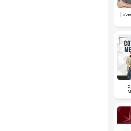
ושלם
C
M