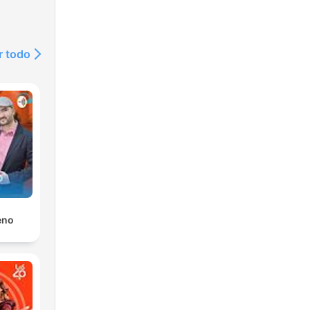
r todo
eno