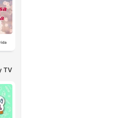
rida
y TV