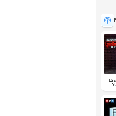
La E
Yo