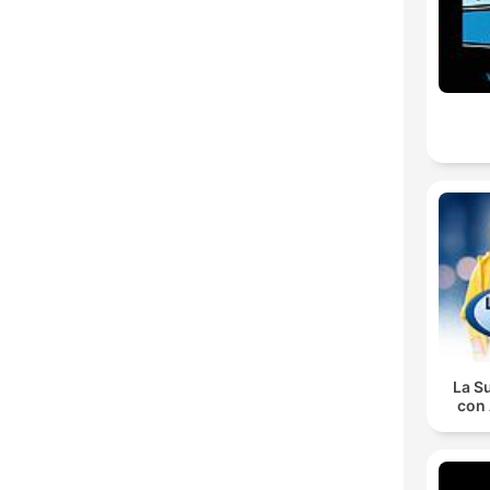
La S
con 