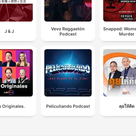
Vevo Reggaetón
Snapped: Wom
J & J
Podcast
Murder
 Originales.
Peliculiando Podcast
คุยให้คิด