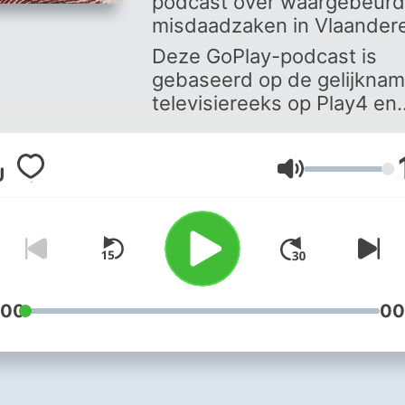
podcast over waargebeur
misdaadzaken in Vlaander
Deze GoPlay-podcast is
gebaseerd op de gelijknam
televisiereeks op Play4 en
Streamz.
Volumen
:00
00