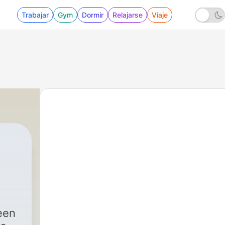
Trabajar
Gym
Dormir
Relajarse
Viaje
een