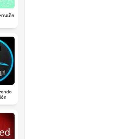
ิทานเด็ก
yendo
ción