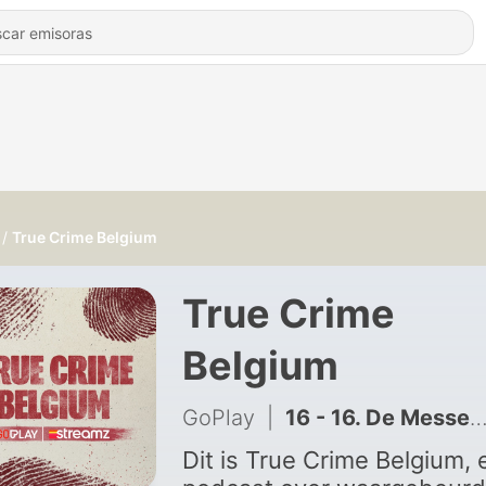
True Crime Belgium
True Crime
Belgium
GoPlay
|
16 - 16. De Messenmoord
Dit is True Crime Belgium, 