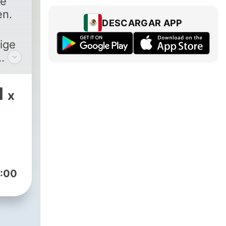
de
en.
DESCARGAR APP
ige
1
x
:00