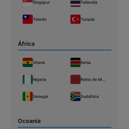
Singapur
Tailandia
Taiwán
Turquía
África
Ghana
Kenia
Nigeria
Reino de Marruecos
Senegal
Sudáfrica
Oceanía