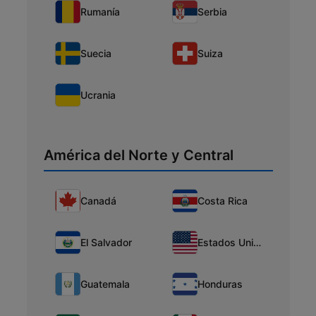
Rumanía
Serbia
Suecia
Suiza
Ucrania
América del Norte y Central
Canadá
Costa Rica
El Salvador
Estados Unidos
Guatemala
Honduras