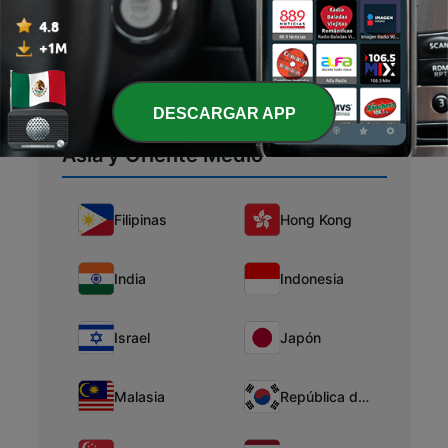
Perú
Uruguay
Venezuela
DESCARGAR APP
Asia y Oriente Medio
Filipinas
Hong Kong
India
Indonesia
Israel
Japón
Malasia
República de Corea