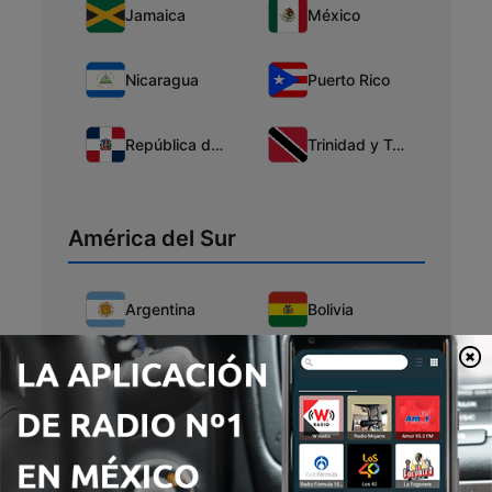
Jamaica
México
Nicaragua
Puerto Rico
República de Santo Domingo
Trinidad y Tobago
América del Sur
Argentina
Bolivia
Brasil
Chile
Colombia
Ecuador