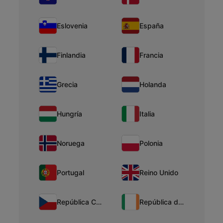
Eslovenia
España
Finlandia
Francia
Grecia
Holanda
Hungría
Italia
Noruega
Polonia
Portugal
Reino Unido
República Checa
República de Irlanda