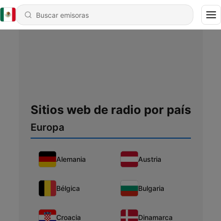
Sitios web de radio por país
Europa
Alemania
Austria
Bélgica
Bulgaria
Croacia
Dinamarca