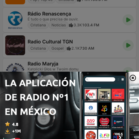
Rádio Renascença
É tudo o que precisa de ouvir.
Cristiana
Noticias
3.3K
103.4 FM
Radio Cultural TGN
Cristiana
Gospel
2.1K
730 AM
Radio Maryja
Katolicki Głos w Twoim domu
Cristiana
Religioso & Espiritualidad
3K
98.0 FM
ESKA Impreska
Hity Na Czasie
Pop / Top 40
Cristiana
620
Online
KLOV K-Love
Positive, Encouraging, K-LOVE.
Cristiana
124
89.3 FM