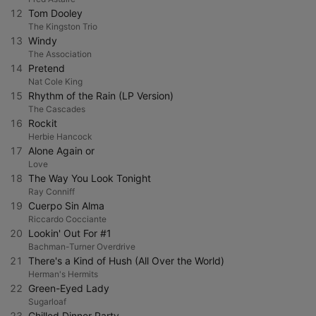
12
Tom Dooley
The Kingston Trio
13
Windy
The Association
14
Pretend
Nat Cole King
15
Rhythm of the Rain (LP Version)
The Cascades
16
Rockit
Herbie Hancock
17
Alone Again or
Love
18
The Way You Look Tonight
Ray Conniff
19
Cuerpo Sin Alma
Riccardo Cocciante
20
Lookin' Out For #1
Bachman-Turner Overdrive
21
There's a Kind of Hush (All Over the World)
Herman's Hermits
22
Green-Eyed Lady
Sugarloaf
23
Chilled Dinner Party