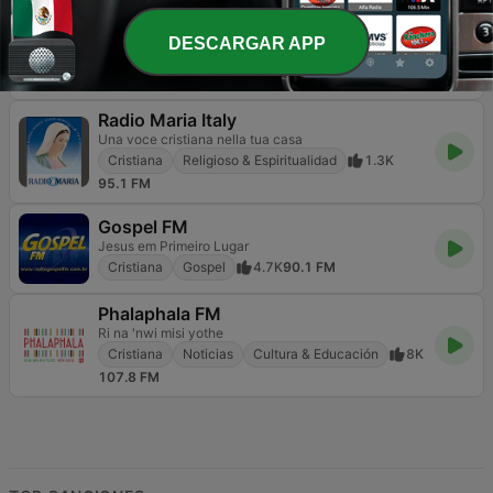
Bosveld Stereo
Die stasie met 'n hart van goud
DESCARGAR APP
Cristiana
Contemporánea para adultos
9.4K
107.5 FM
Radio Maria Italy
Una voce cristiana nella tua casa
Cristiana
Religioso & Espiritualidad
1.3K
95.1 FM
Gospel FM
Jesus em Primeiro Lugar
Cristiana
Gospel
4.7K
90.1 FM
Phalaphala FM
Ri na 'nwi misi yothe
Cristiana
Noticias
Cultura & Educación
8K
107.8 FM