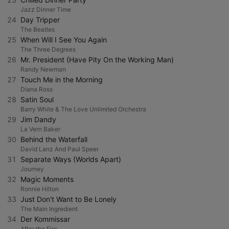
Jazz Dinner Time
24
Day Tripper
The Beatles
25
When Will I See You Again
The Three Degrees
26
Mr. President (Have Pity On the Working Man)
Randy Newman
27
Touch Me in the Morning
Diana Ross
28
Satin Soul
Barry White & The Love Unlimited Orchestra
29
Jim Dandy
La Vern Baker
30
Behind the Waterfall
David Lanz And Paul Speer
31
Separate Ways (Worlds Apart)
Journey
32
Magic Moments
Ronnie Hilton
33
Just Don't Want to Be Lonely
The Main Ingredient
34
Der Kommissar
After the Fire