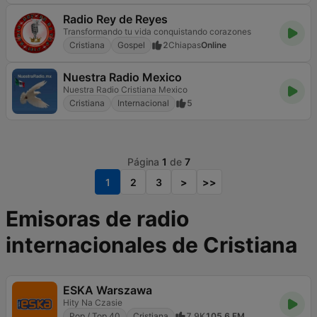
Radio Rey de Reyes
Transformando tu vida conquistando corazones
Cristiana
Gospel
2
Chiapas
Online
Nuestra Radio Mexico
Nuestra Radio Cristiana Mexico
Cristiana
Internacional
5
Página
1
de
7
1
2
3
>
>>
Emisoras de radio
internacionales de Cristiana
ESKA Warszawa
Hity Na Czasie
Pop / Top 40
Cristiana
7.9K
105.6 FM