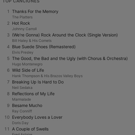
TOP CANCIONES
1
Thanks For the Memory
The Platters
2
Hot Rock
Johnny Carroll
3
(We're Gonna) Rock Around the Clock (Single Version)
Bill Haley & His Comets
4
Blue Suede Shoes (Remastered)
Elvis Presley
5
The Good, the Bad and the Ugly (with Chorus & Orchestra)
Hugo Montenegro
6
Wild Side of Life
Hank Thompson & His Brazos Valley Boys
7
Breaking Up Is Hard to Do
Neil Sedaka
8
Reflections of My Life
Marmalade
9
Besame Mucho
Ray Conniff
10
Everybody Loves a Lover
Doris Day
11
A Couple of Swells
Fred Astaire