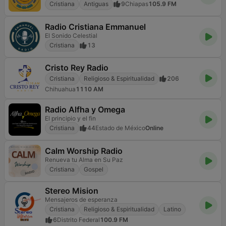
Cristiana
Antiguas
9
Chiapas
105.9 FM
Radio Cristiana Emmanuel
El Sonido Celestial
Cristiana
13
Cristo Rey Radio
Cristiana
Religioso & Espiritualidad
206
Chihuahua
1110 AM
Radio Alfha y Omega
El principio y el fin
Cristiana
44
Estado de México
Online
Calm Worship Radio
Renueva tu Alma en Su Paz
Cristiana
Gospel
Stereo Mision
Mensajeros de esperanza
Cristiana
Religioso & Espiritualidad
Latino
6
Distrito Federal
100.9 FM