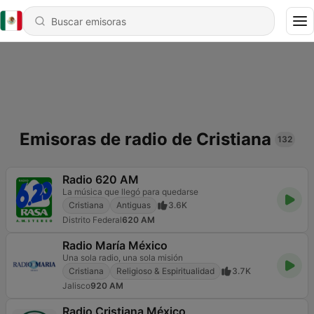
Emisoras de radio de Cristiana
132
Radio 620 AM
La música que llegó para quedarse
Cristiana
Antiguas
3.6K
Distrito Federal
620 AM
Radio María México
Una sola radio, una sola misión
Cristiana
Religioso & Espiritualidad
3.7K
Jalisco
920 AM
Radio Cristiana México