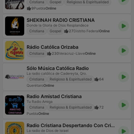
Cristiana
Gospel
Religioso & Espiritualidad
9
Puebla
Online
SHEKINAH RADIO CRISTIANA
Donde la Gloria de Dios Resplandece
Cristiana
Gospel
27
Distrito Federal
Online
Rádio Católica Orizaba
Cristiana
230
Veracruz-Llave
Online
Sólo Música Católica Radio
La radio católica de Cadereyta, Qro.
Cristiana
Religioso & Espiritualidad
64
Querétaro
Online
Radio Amistad Cristiana
Tu Radio Amiga
Cristiana
Religioso & Espiritualidad
72
Puebla
Online
Radio Cristiana Despertando Con Cristo
La radio de Dios de Israel