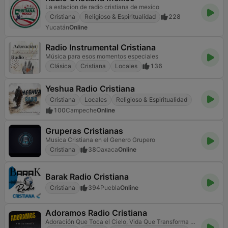
La estacion de radio cristiana de mexico
Cristiana
Religioso & Espiritualidad
228
Yucatán
Online
Radio Instrumental Cristiana
Música para esos momentos especiales
Clásica
Cristiana
Locales
136
Yeshua Radio Cristiana
Cristiana
Locales
Religioso & Espiritualidad
100
Campeche
Online
Gruperas Cristianas
Musica Cristiana en el Genero Grupero
Cristiana
38
Oaxaca
Online
Barak Radio Cristiana
Cristiana
394
Puebla
Online
Adoramos Radio Cristiana
Adoración Que Toca el Cielo, Vida Que Transforma el Mundo