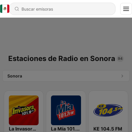
Estaciones de Radio en Sonora
94
Sonora
La Invasora 101.9 FM
La Mía 101.7 FM
KE 104.5 FM