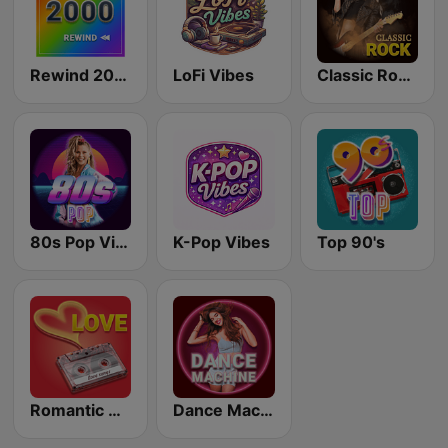
Rewind 2000's
LoFi Vibes
Classic Rock Station
80s Pop Vibes
K-Pop Vibes
Top 90's
Romantic Vibes
Dance Machine