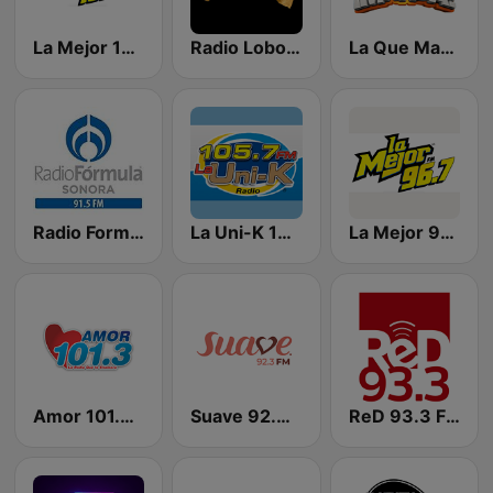
La Mejor 103.3 FM
Radio Lobo MX
La Que Manda 89.9 FM
Radio Formula 91.5 FM
La Uni-K 105.7 FM
La Mejor 96.7 FM
Amor 101.3 FM
Suave 92.3 FM Hermosillo
ReD 93.3 FM