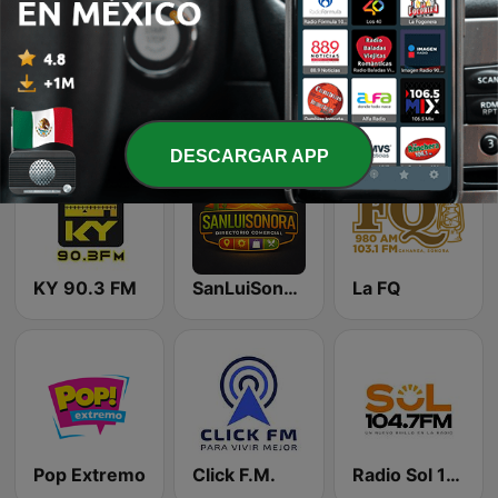
Súper 96.5 FM
La Zeta Z98 FM
Cadena Dance México
DESCARGAR APP
KY 90.3 FM
SanLuiSonora
La FQ
Pop Extremo
Click F.M.
Radio Sol 104.7 FM Hermosillo