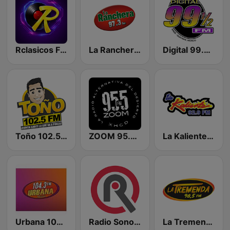
Rclasicos FM 96.9
La Ranchera 97.3 FM
Digital 99.5 Guaymas
Toño 102.5 FM
ZOOM 95.5 FM
La Kaliente 92.9 Ciudad Obregon
Urbana 104.3 FM
Radio Sonora
La Tremenda FM 98.5