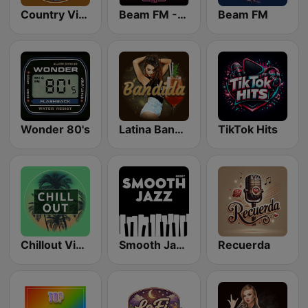
Country Vibes
Beam FM - Adult Hits
Beam FM
Wonder 80's
Latina Bandida!
TikTok Hits
Chillout Vibes
Smooth Jazz - Groov
Recuerda