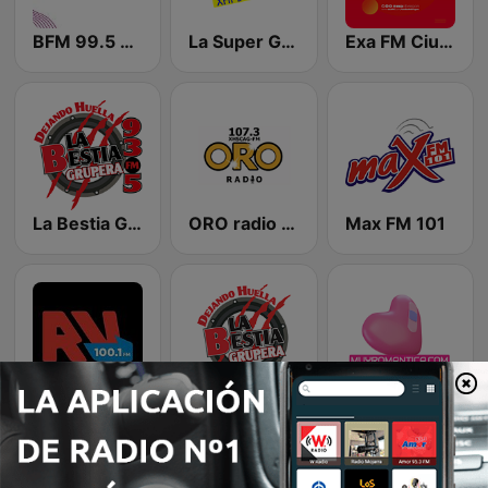
BFM 99.5 Hermosillo
La Super Grupera 102.1 FM
Exa FM Ciudad Obregón
La Bestia Grupera 96.5 FM
ORO radio 107.3
Max FM 101
Radio Vida Obregon
La Bestia Grupera 103.5 FM
Radio Muy Romantica Mexico