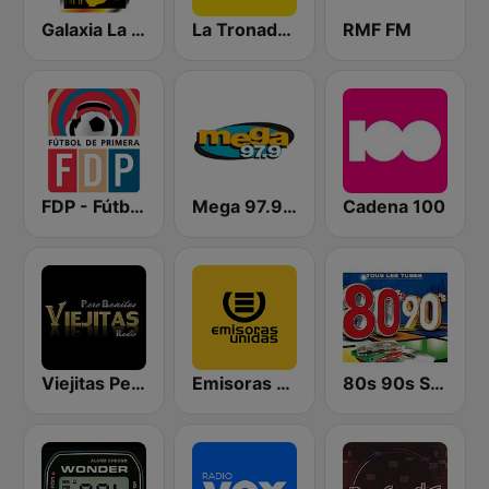
Galaxia La Picosa
La Tronadora
RMF FM
FDP - Fútbol de Primera
Mega 97.9 FM
Cadena 100
Viejitas Pero Bonitas Radio
Emisoras Unidas
80s 90s Super Pop Hits