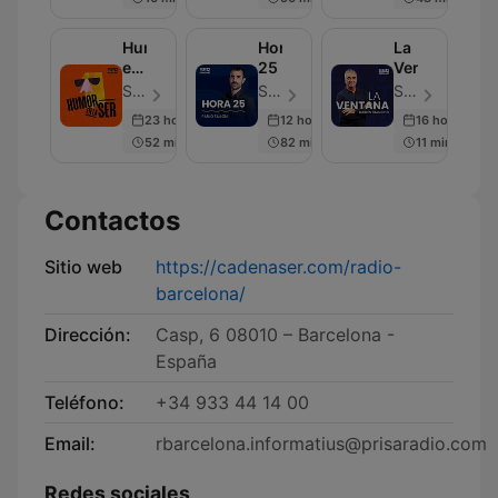
días
Humor
Hora
La
en
25
Ventana
la
SER Podcast - Episodio 285
SER Podcast - Episodio 630
SER Podcast - Episodio 668
Cadena
23 hours ago
12 hours ago
16 hours ago
SER
52 min
82 min
11 min
Contactos
Sitio web
https://cadenaser.com/radio-
barcelona/
Dirección:
Casp, 6 08010 – Barcelona -
España
Teléfono:
+34 933 44 14 00
Email:
rbarcelona.informatius@prisaradio.com
Redes sociales