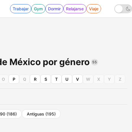
Trabajar
Gym
Dormir
Relajarse
Viaje
de México por género
55
O
P
Q
R
S
T
U
V
W
X
Y
Z
 90
(186)
Antiguas
(195)