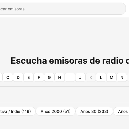
Escucha emisoras de radio 
C
D
E
F
G
H
I
J
K
L
M
N
tiva / Indie
(119)
Años 2000
(51)
Años 80
(233)
Años