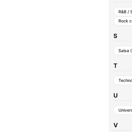
R&B / 
Rock c
S
Salsa
T
Techn
U
Univer
V