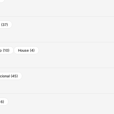
l
(37)
op
(10)
House
(4)
acional
(45)
16)