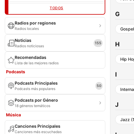
TODOS
G
Radios por regiones
Radios locales
Gospe
Noticias
155
H
Radios noticiosas
Recomendadas
Hip H
Lista de las mejores radios
Podcasts
I
Podcasts Principales
50
Podcasts más populares
Intern
Podcasts por Género
J
18 géneros temáticos
Música
Jazz
(
Canciones Principales
Canciones más escuchadas