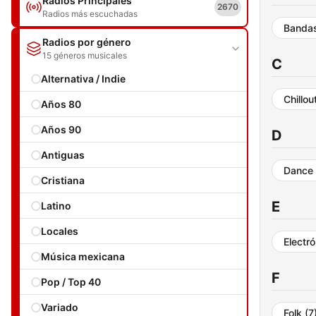
Radios Principales
2670
Radios más escuchadas
Banda
Radios por género
15 géneros musicales
C
Alternativa / Indie
Chillou
Años 80
Años 90
D
Antiguas
Dance
Cristiana
E
Latino
Locales
Electr
Música mexicana
F
Pop / Top 40
Variado
Folk
(7