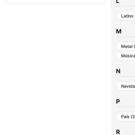
L
Latino
M
Metal
Músic
N
Navid
P
País
(2
R