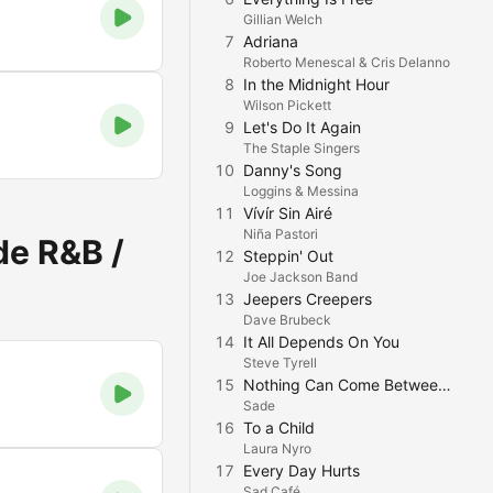
Gillian Welch
7
Adriana
Roberto Menescal & Cris Delanno
8
In the Midnight Hour
Wilson Pickett
9
Let's Do It Again
The Staple Singers
10
Danny's Song
Loggins & Messina
11
Vívír Sin Airé
Niña Pastori
de R&B /
12
Steppin' Out
Joe Jackson Band
13
Jeepers Creepers
Dave Brubeck
14
It All Depends On You
Steve Tyrell
15
Nothing Can Come Between Us
Sade
16
To a Child
Laura Nyro
17
Every Day Hurts
Sad Café