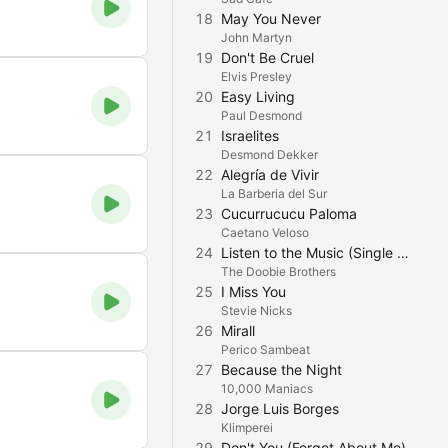
18
May You Never
John Martyn
19
Don't Be Cruel
Elvis Presley
20
Easy Living
Paul Desmond
21
Israelites
Desmond Dekker
22
Alegría de Vivir
La Barberia del Sur
23
Cucurrucucu Paloma
Caetano Veloso
24
Listen to the Music (Single Version)
The Doobie Brothers
25
I Miss You
Stevie Nicks
26
Mirall
Perico Sambeat
27
Because the Night
10,000 Maniacs
28
Jorge Luis Borges
Klimperei
29
Don't You (Forget About Me)