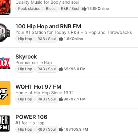
Quality Music for Body and soul
Rock clásico
Blues
R&B / Soul
16.8K
Online
100 Hip Hop and RNB FM
Your #1 Station for Today's R&B Hip Hop and Throwbacks
Hip Hop
R&B / Soul
1.6K
Online
Skyrock
Premier sur le Rap
Hip Hop
R&B / Soul
65K
96.0 FM
WQHT Hot 97 FM
Home of Hip Hop Since 1992
Hip Hop
R&B / Soul
987
97.1 FM
POWER 106
#1 for Hip Hop
Hip Hop
R&B / Soul
188
105.9 FM