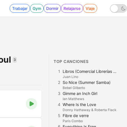
Trabajar
Gym
Dormir
Relajarse
Viaje
oul
3
TOP CANCIONES
1
Libros (Comercial Librerías Gandhi)
Juan Lino
2
So Nice (Summer Samba)
Bebel Gilberto
3
Gimme an Inch Girl
Ian Matthews
4
Where Is the Love
Donny Hathaway & Roberta Flack
5
Fibre de verre
Paris Combo
6
Everything Is Free