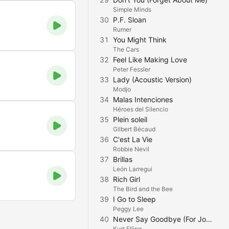
Simple Minds
30
P.F. Sloan
Rumer
31
You Might Think
The Cars
32
Feel Like Making Love
Peter Fessler
33
Lady (Acoustic Version)
Modjo
34
Malas Intenciones
Héroes del Silencio
35
Plein soleil
Gilbert Bécaud
36
C'est La Vie
Robbie Nevil
37
Brillas
León Larregui
38
Rich Girl
The Bird and the Bee
39
I Go to Sleep
Peggy Lee
40
Never Say Goodbye (For Jodi)
Kurt Elling