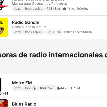
Música para Gustos muy Refinados
Jazz
Rock clásico
R&B / Soul
1
Yucatán
Online
Radio Gandhi
Como suena la lectura
Jazz
Pop / Top 40
R&B / Soul
Distrito Federal
Online
oras de radio internacionales 
l
Metro FM
Jazz
Hip Hop
R&B / Soul
44.7K
91.7 FM
Blues Radio