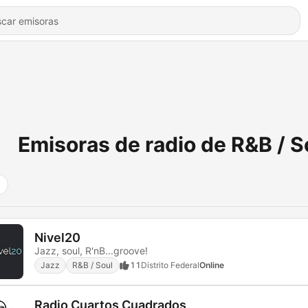
Emisoras de radio de R&B / S
Nivel20
Jazz, soul, R'nB...groove!
Jazz
R&B / Soul
11
Distrito Federal
Online
Radio Cuartos Cuadrados