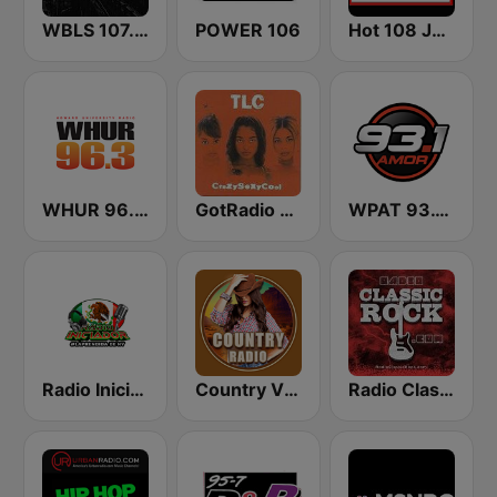
WBLS 107.5 FM (US Only)
POWER 106
Hot 108 Jamz
WHUR 96.3 FM
GotRadio - Throwback Jamz
WPAT 93.1 Amor FM
Radio Iniciador
Country Vibes
Radio Classic Rock