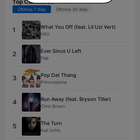
Top Canciones
Últimos 7 días
Últimos 30 días
What You Off (feat. Lil Uzi Vert)
1
HXV
Ever Since U Left
2
Flak
Pop Dat Thang
3
Prinxxeianna
Run Away (feat. Bryson Tiller)
4
Chris Brown
The Turn
5
Kali Uchis