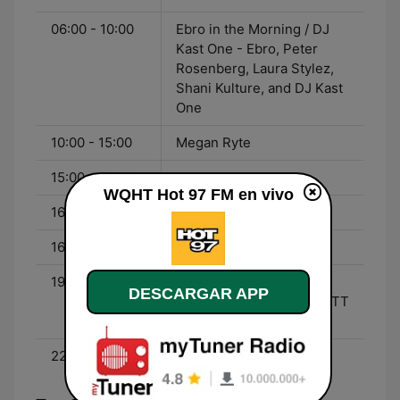
06:00 - 10:00
Ebro in the Morning / DJ
Kast One - Ebro, Peter
Rosenberg, Laura Stylez,
Shani Kulture, and DJ Kast
One
10:00 - 15:00
Megan Ryte
15:00 - 19:00
Nessa
WQHT Hot 97 FM en vivo
16:00 - 19:00
DJ Camilo
16:00 - 18:00
DJ Camilo
19:00 - 22:00
Funkmaster Flex (7PM -
DESCARGAR APP
8PM) | Bobby Trends w/ TT
Torrez (7PM - 10PM)
22:00 - 00:00
Funkmaster Flex