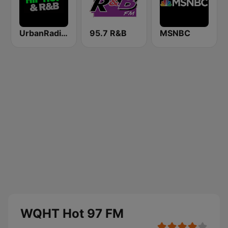
UrbanRadio - Hip Hop & RnB
95.7 R&B
MSNBC
WQHT Hot 97 FM