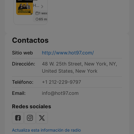
the
HOT 97 - Episodio 100
Morning
1 week ago
Podcast
65 min
Contactos
Sitio web
http://www.hot97.com/
Dirección:
48 W. 25th Street, New York, NY,
United States, New York
Teléfono:
+1 212-229-9797
Email:
info@hot97.com
Redes sociales
Actualiza esta información de radio