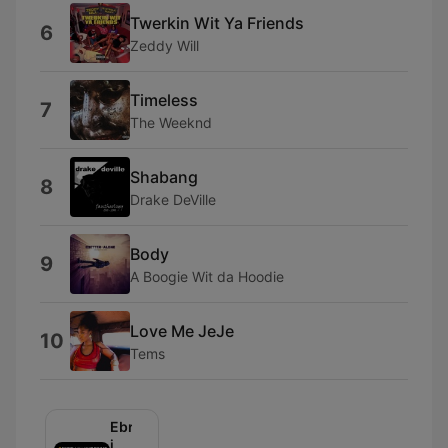
Twerkin Wit Ya Friends
6
Zeddy Will
Timeless
7
The Weeknd
Shabang
8
Drake DeVille
Body
9
A Boogie Wit da Hoodie
Love Me JeJe
10
Tems
Ebro
in