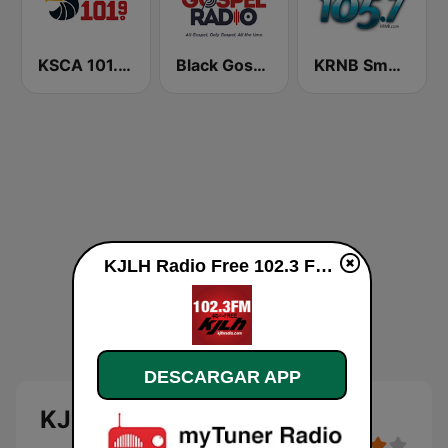
KSCA 101.9 Los Angeles FM (US Only)
Black Gospel Radio
KRNB Smooth R&B 105.7 FM (US Only)
KJLH Radio Free 102.3 FM en vivo
DESCARGAR APP
KJLH Radio Free 102.3 FM