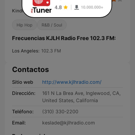
Kindness, Joy, Love and Happiness
Hip Hop
R&B / Soul
Frecuencias KJLH Radio Free 102.3 FM:
Los Angeles:
102.3 FM
Contactos
Sitio web
http://www.kjlhradio.com/
Dirección:
161 N La Brea Ave, Inglewood, CA,
United States, California
Teléfono:
(310) 330-2200
Email:
keslade@kjlhradio.com