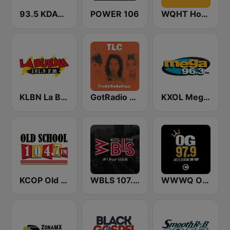
93.5 KDAY FM
POWER 106
WQHT Hot 97 FM
KLBN La Buena 101.9 FM
GotRadio - Throwback Jamz
KXOL Mega 96.3 FM
KCOP Old School 104.7 FM
WBLS 107.5 FM (US Only)
WWWQ OG 97.9 Atlanta