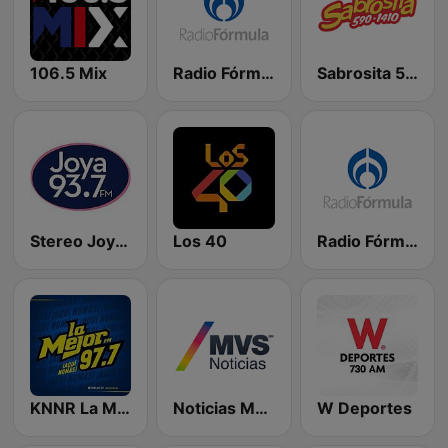
106.5 Mix
Radio Fórmula 103.3 FM
Sabrosita 590 AM
Stereo Joya FM
Los 40
Radio Fórmula 104.1 FM
KNNR La Mejor 97.7 FM
Noticias MVS
W Deportes