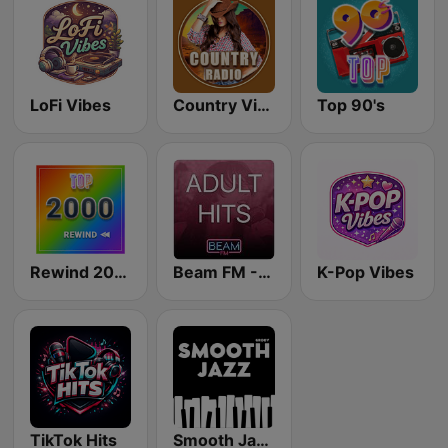
LoFi Vibes
Country Vibes
Top 90's
Rewind 2000's
Beam FM - Adult Hits
K-Pop Vibes
TikTok Hits
Smooth Jazz - Groov