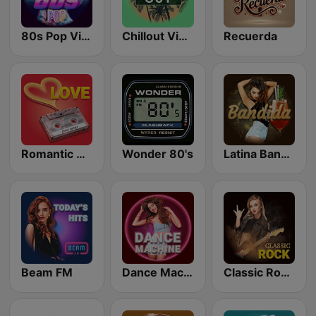
80s Pop Vibes
Chillout Vibes
Recuerda
Romantic Vibes
Wonder 80's
Latina Bandida!
Beam FM
Dance Machine
Classic Rock Station