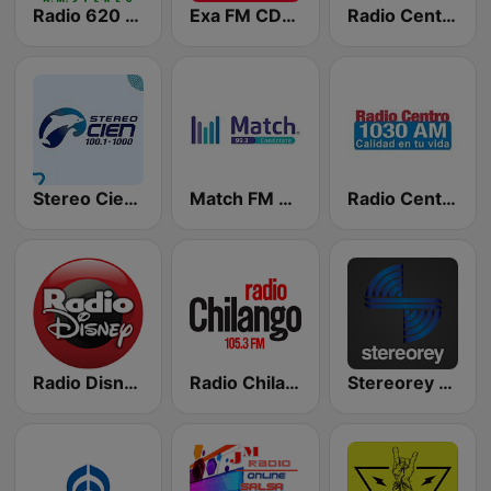
Radio 620 AM
Exa FM CDMX
Radio Centro y El Fonógrafo
Stereo Cien 100.1 FM
Match FM 99.3
Radio Centro
Radio Disney México
Radio Chilango 105.3 FM
Stereorey México