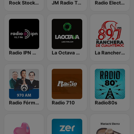
Rock Stock Bar
JM Radio Tu y Yo
Radio Electro México
Radio IPN 95.7
La Octava 88.1 FM
La Ranchera de Cuauhtémoc 89.7 FM
Radio Fórmula 970 AM
Radio 710
Radio80s