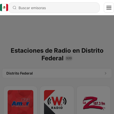
Estaciones de Radio en Distrito
Federal
320
Distrito Federal