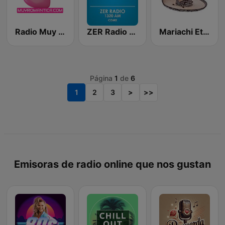
Radio Muy Romantica Mexico
ZER Radio 1320 AM
Mariachi Eterno
Página
1
de
6
1
2
3
>
>>
Emisoras de radio online que nos gustan