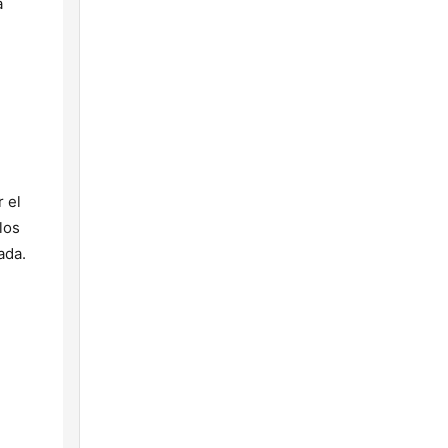
a
 el
los
ada.