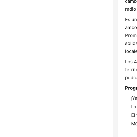
cambi
radio
Es un
ambos
Promu
solid
local
Los 4
terri
podca
Prog
¡Y
La
El
Mú