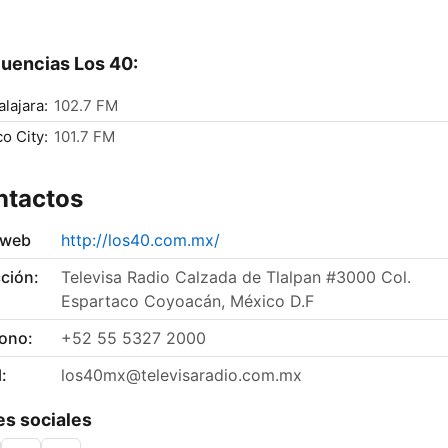
uencias Los 40:
lajara:
102.7 FM
o City:
101.7 FM
ntactos
 web
http://los40.com.mx/
ción:
Televisa Radio Calzada de Tlalpan #3000 Col.
Espartaco Coyoacán, México D.F
fono:
+52 55 5327 2000
:
los40mx@televisaradio.com.mx
s sociales