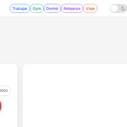
Trabajar
Gym
Dormir
Relajarse
Viaje
2002