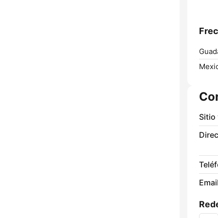
Frec
Guada
Mexic
Co
Sitio
Direc
Telé
Email
Rede