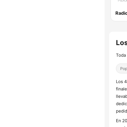
Los
Toda 
Pop
Los 4
final
lleva
dedic
pedid
En 20