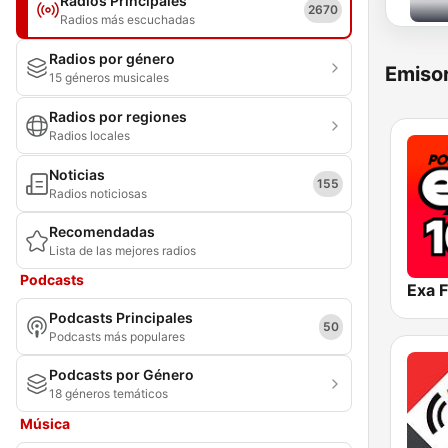
Radios Principales
2670
Radios más escuchadas
Radios por género
Emisor
15 géneros musicales
Radios por regiones
Radios locales
Noticias
155
Radios noticiosas
Recomendadas
Lista de las mejores radios
Podcasts
Exa 
Podcasts Principales
50
Podcasts más populares
Podcasts por Género
18 géneros temáticos
Música