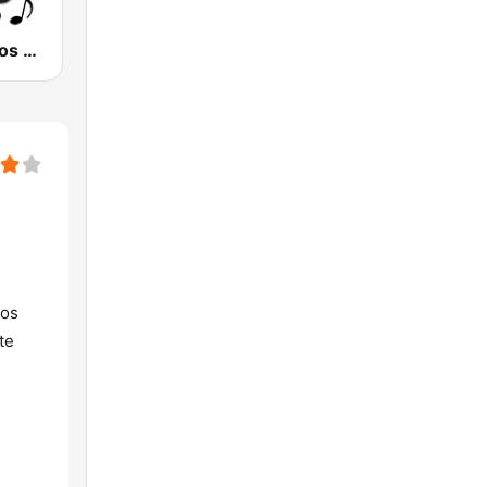
Estrellas de los 80s
los
te