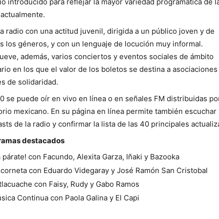
o introducido para reflejar la mayor variedad programática de l
 actualmente.
a radio con una actitud juvenil, dirigida a un público joven y de
 los géneros, y con un lenguaje de locución muy informal.
eve, además, varios conciertos y eventos sociales de ámbito
ario en los que el valor de los boletos se destina a asociaciones
es de solidaridad.
0 se puede oír en vivo en línea o en señales FM distribuidas por
torio mexicano. En su página en línea permite también escuchar 
sts de la radio y confirmar la lista de las 40 principales actualiz
ramas destacados
a párate! con Facundo, Alexita Garza, Iñaki y Bazooka
 corneta con Eduardo Videgaray y José Ramón San Cristobal
 tlacuache con Faisy, Rudy y Gabo Ramos
sica Continua con Paola Galina y El Capi