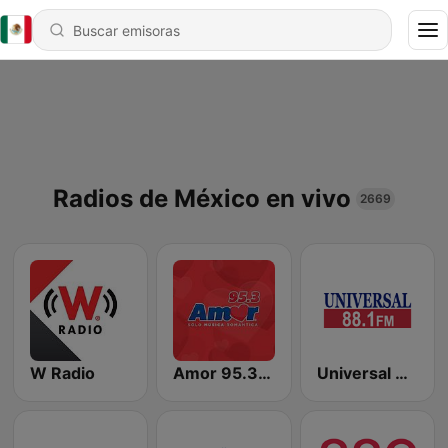
Radios de México en vivo
2669
W Radio
Amor 95.3 FM
Universal 88.1 FM