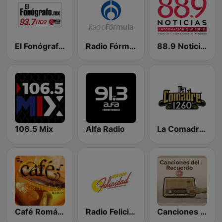
El Fonógrafo HD2
Radio Fórmula 103.3 FM
88.9 Noticias
106.5 Mix
Alfa Radio
La Comadre 1260 AM
Café Romántico Radio
Radio Felicidad 1180 AM
Canciones del Recuerdo DJec