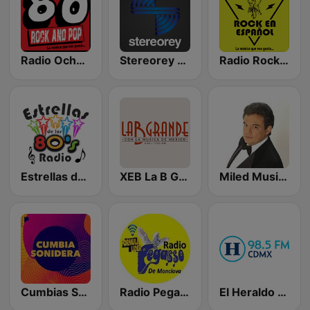
Radio Ochentas México
Stereorey México
Radio Rock en Español México
Estrellas de los 80s
XEB La B Grande 1220 AM
Miled Music José José
Cumbias Sonideras DJec
Radio Pegasso de Monclova
El Heraldo de México