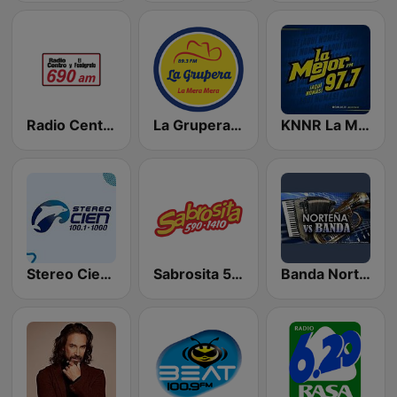
Radio Centro y El Fonógrafo
La Grupera 89.3 FM
KNNR La Mejor 97.7 FM
Stereo Cien 100.1 FM
Sabrosita 590 AM
Banda Norteña