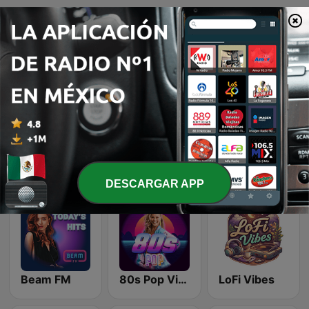
Página
1
de
45
1
2
3
>
>>
Emisoras de radio online que nos gustan
DESCARGAR APP
Beam FM
80s Pop Vibes
LoFi Vibes