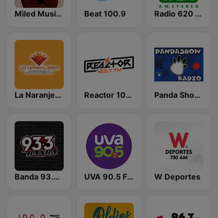
Miled Music Marco Antonio Solís
Beat 100.9
Radio 620 AM
La Naranjera de Sibers
Reactor 105.7 FM
Panda Show Radio
Banda 93.3 FM
UVA 90.5 FM
W Deportes