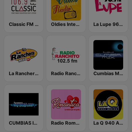
Classic FM 106.9 | Monterrey
Oldies Internet Radio
La Lupe 96.7 FM | León
La Ranchera 1050 AM
Radio Ranchito
Cumbias Mezcladas
CUMBIAS INMORTALES MIX RADIO
Radio Romántica México
La Q 940 AM