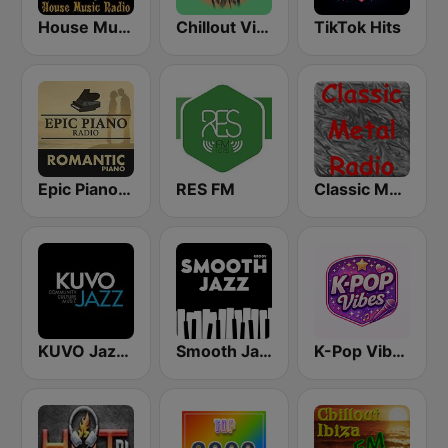
House Music Radio
Chillout Vibes
TikTok Hits
Epic Piano - ROMANTIC PIANO
RES FM
Classic Metal Radio
KUVO Jazz 89.3 FM
Smooth Jazz - Groov
K-Pop Vibes