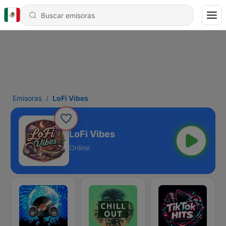
Emisoras
LoFi Vibes
LoFi Vibes
Online