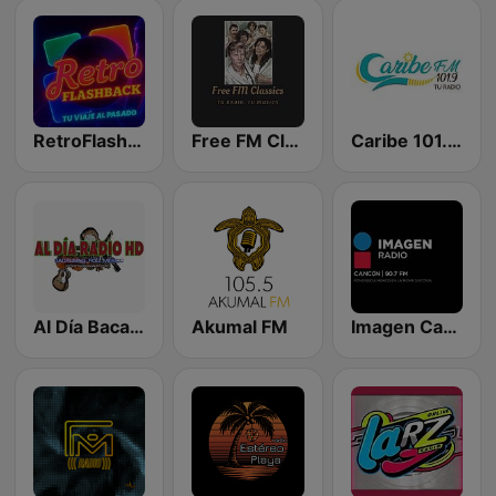
RetroFlashBack
Free FM Classics Mexico
Caribe 101.9 FM Cancún
Al Día Bacalar
Akumal FM
Imagen Cancún 90.7 FM