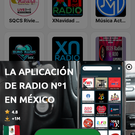
SQCS Riviera FM 98.1
XNavidad Radio
Música Activa FM
Euro Radio MX
XN Radio
Ecos Radio Q, Roo
La Voz Online
Entera2 TV y Radio
Retro 93.1 FM Chetumal