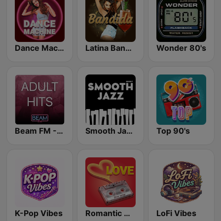
Dance Machine
Latina Bandida!
Wonder 80's
Beam FM - Adult Hits
Smooth Jazz - Groov
Top 90's
K-Pop Vibes
Romantic Vibes
LoFi Vibes