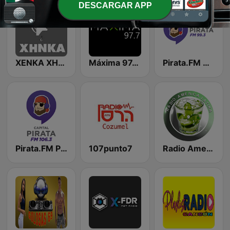
DESCARGAR APP
XENKA XHNKA La voz del Gran Pueblo
Máxima 97.7 Ciudad Obregón
Pirata.FM Cancún
Pirata.FM Playa del Carmen
107punto7
Radio America Latina