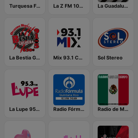
Turquesa FM Cancún
La Z FM 107.3
La Guadalupana 101.7 FM
La Bestia Grupera 91.5 FM
Mix 93.1 Cancún
Sol Stereo
La Lupe 95.3 FM
Radio Fórmula QR
Radio de Mexico En Vivo