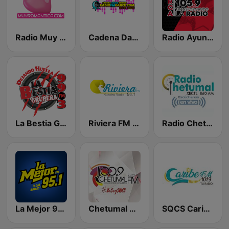
Radio Muy Romantica Mexico
Cadena Dance México
Radio Ayuntamiento
La Bestia Grupera 99.3 FM
Riviera FM 98.1
Radio Chetumal 860 AM
La Mejor 95.1 FM
Chetumal FM
SQCS Caribe FM Cancún 101.9