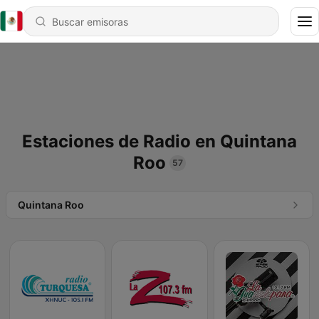
Estaciones de Radio en Quintana
Roo
57
Quintana Roo