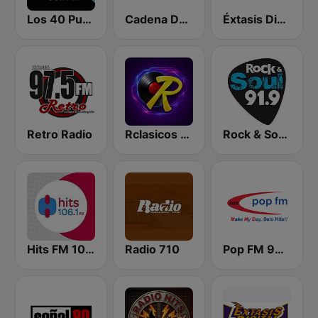
Los 40 Puebla
Cadena Dance México
Éxtasis Digital 95.9 FM
Retro Radio
Rclasicos FM 96.9
Rock & Soul 91.9 FM
Hits FM 106.1 FM | Monterrey
Radio 710
Pop FM 98.7