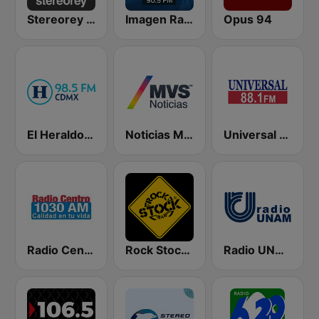
Stereorey México
Imagen Radio 90.5 FM
Opus 94
El Heraldo de México
Noticias MVS
Universal 88.1 FM
Radio Centro
Rock Stock Bar
Radio UNAM 96.1 FM