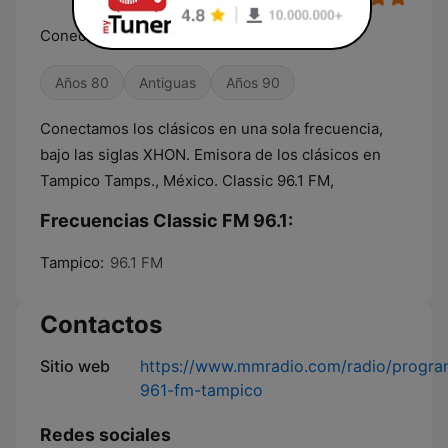
Conectando cada Época, con Tú Época.
Años 80
Antiguas
Años 90
Conectamos los clásicos en una sola frecuencia,
bajo las siglas XHON. Emisora de los clásicos en
Tampico Tamps., México. Classic 96.1 FM,
Frecuencias Classic FM 96.1:
Tampico:
96.1 FM
Contactos
Sitio web
https://www.mmradio.com/radio/program
961-fm-tampico
Redes sociales