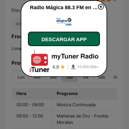
Radio Mágica 88.3 FM en vivo
Discos de Oro en Inglés
Años 80
Antiguas
Frecuencias Radio Mágica 88.3 FM:
DESCARGAR APP
Lima:
88.3 FM
Programación
Lun
Mar
Mié
Jue
Vie
Sáb
Dom
Hora
Programa
00:00 - 09:00
Música Continuada
09:00 - 12:00
Mañanas de Oro - Freddy
Morales