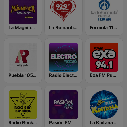
La Magnífica FM
La Romantica 92.9 FM
Formula 1120 AM
Puebla 105.9 FM
Radio Electro México
Exa FM Puebla
Radio Rock en Español México
Pasión FM
La Kpitana 103.5 FM