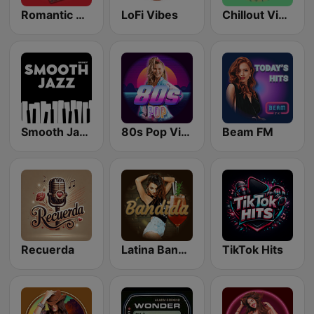
Romantic Vibes
LoFi Vibes
Chillout Vibes
Smooth Jazz - Groov
80s Pop Vibes
Beam FM
Recuerda
Latina Bandida!
TikTok Hits