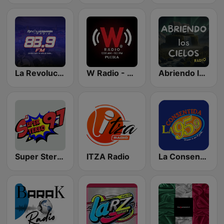
La Revolucionaria 88.9 FM
W Radio - Puebla
Abriendo los Cielos
Super Stereo 97
ITZA Radio
La Consentida 95.9 FM