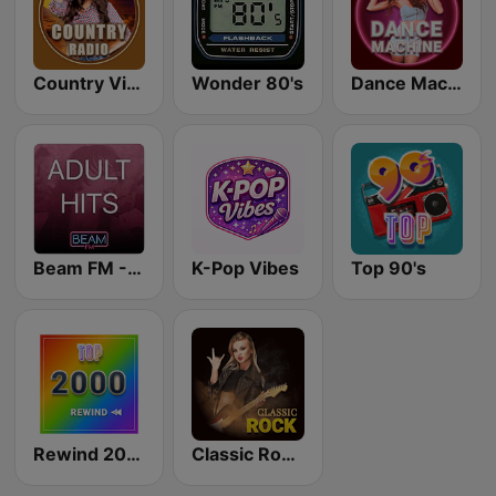
Country Vibes
Wonder 80's
Dance Machine
Beam FM - Adult Hits
K-Pop Vibes
Top 90's
Rewind 2000's
Classic Rock Station