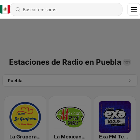
Estaciones de Radio en Puebla
121
Puebla
La Grupera 89.3 FM
La Mexicana 91.1 FM
Exa FM Tehuacán