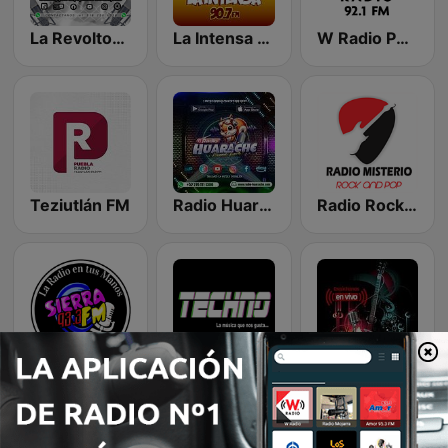
La Revoltosa Radio
La Intensa FM 90.7
W Radio Puebla
Teziutlán FM
Radio Huarache
Radio Rock and Pop México
Sierra 93.3 FM
Radio Techno México
Somos Música FM