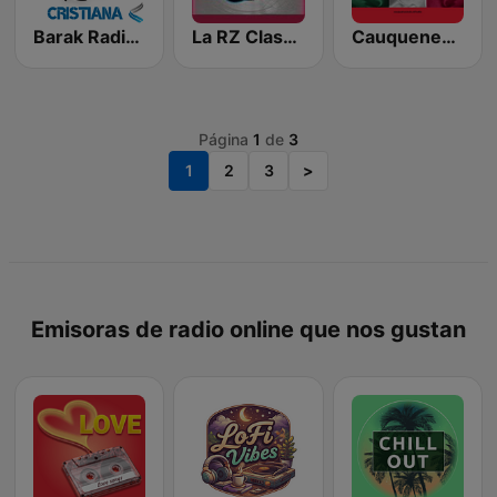
Barak Radio Cristiana
La RZ Classics
Cauquenesnet CLTOMEX
Página
1
de
3
1
2
3
>
Emisoras de radio online que nos gustan