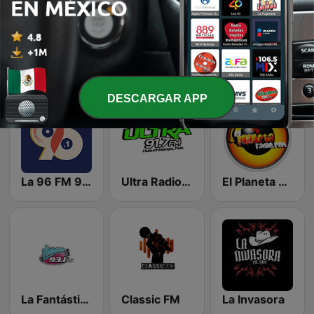
La Máquina de Oriental
Adoramos Radio Cristiana
SHEKINAH RADIO CRISTIANA
DESCARGAR APP
La 96 FM 96.1
Ultra Radio 91.7 FM
El Planeta Radio
La Fantástica Dalia 93.1 FM
Classic FM
La Invasora