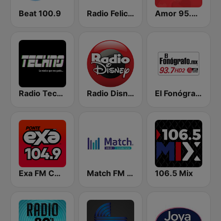
Beat 100.9
Radio Felicidad 1180 AM
Amor 95.3 FM
Radio Techno México
Radio Disney México
El Fonógrafo HD2
Exa FM CDMX
Match FM 99.3
106.5 Mix