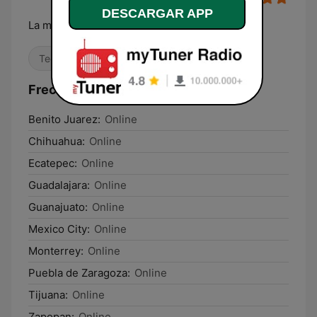
DESCARGAR APP
La música que nos gusta...
Techno
Dance / EDM
Electrónica
Frecuencias Radio Electro México:
Benito Juarez:
Online
Chihuahua:
Online
Ecatepec:
Online
Guadalajara:
Online
Guanajuato:
Online
Mexico City:
Online
Monterrey:
Online
Puebla de Zaragoza:
Online
Tijuana:
Online
Zapopan:
Online