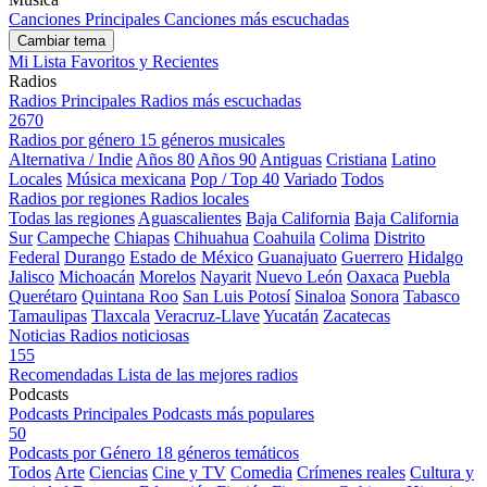
Canciones Principales
Canciones más escuchadas
Cambiar tema
Mi Lista
Favoritos y Recientes
Radios
Radios Principales
Radios más escuchadas
2670
Radios por género
15 géneros musicales
Alternativa / Indie
Años 80
Años 90
Antiguas
Cristiana
Latino
Locales
Música mexicana
Pop / Top 40
Variado
Todos
Radios por regiones
Radios locales
Todas las regiones
Aguascalientes
Baja California
Baja California
Sur
Campeche
Chiapas
Chihuahua
Coahuila
Colima
Distrito
Federal
Durango
Estado de México
Guanajuato
Guerrero
Hidalgo
Jalisco
Michoacán
Morelos
Nayarit
Nuevo León
Oaxaca
Puebla
Querétaro
Quintana Roo
San Luis Potosí
Sinaloa
Sonora
Tabasco
Tamaulipas
Tlaxcala
Veracruz-Llave
Yucatán
Zacatecas
Noticias
Radios noticiosas
155
Recomendadas
Lista de las mejores radios
Podcasts
Podcasts Principales
Podcasts más populares
50
Podcasts por Género
18 géneros temáticos
Todos
Arte
Ciencias
Cine y TV
Comedia
Crímenes reales
Cultura y