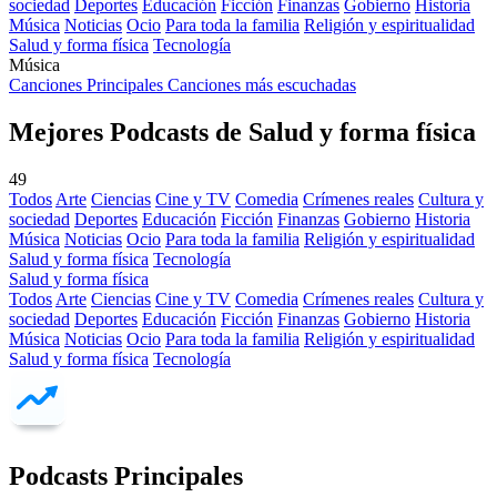
sociedad
Deportes
Educación
Ficción
Finanzas
Gobierno
Historia
Música
Noticias
Ocio
Para toda la familia
Religión y espiritualidad
Salud y forma física
Tecnología
Música
Canciones Principales
Canciones más escuchadas
Mejores Podcasts de Salud y forma física
49
Todos
Arte
Ciencias
Cine y TV
Comedia
Crímenes reales
Cultura y
sociedad
Deportes
Educación
Ficción
Finanzas
Gobierno
Historia
Música
Noticias
Ocio
Para toda la familia
Religión y espiritualidad
Salud y forma física
Tecnología
Salud y forma física
Todos
Arte
Ciencias
Cine y TV
Comedia
Crímenes reales
Cultura y
sociedad
Deportes
Educación
Ficción
Finanzas
Gobierno
Historia
Música
Noticias
Ocio
Para toda la familia
Religión y espiritualidad
Salud y forma física
Tecnología
Podcasts Principales