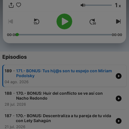
@lamagiadelcaos y puedes vernos en YouTube. Un podcast
1
x
que se desprende de la plataforma de bienestar La Magia del
Volumen
Caos.
00:00
00:00
Episodios
-
189
171.- BONUS: Tus hij@s son tu espejo con Miriam
Podolsky
04 ago. 2026
-
188
170.- BONUS: Huir del conflicto se ve así con
Nacho Redondo
28 jul. 2026
-
187
170.- BONUS: Descentraliza a tu pareja de tu vida
con Lety Sahagún
21 jul. 2026