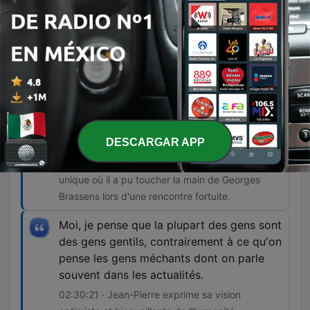
s'envisageait, je preternais peur et je
préférais arrêter.
02:06:34 · Jean-Pierre explique son mécanisme
de défense consistant à fuir toute forme de joie
pour éviter une catastrophe supposée.
Il a mis sa grosse mimine dans ma petite
main. Je l'ai regardée. avec les yeux de
DESCARGAR APP
l'amour et très, très ému.
02:11:55 · Jean-Pierre relate l'instant émotionnel
unique où il a pu toucher la main de Georges
Brassens lors d'une rencontre fortuite.
Moi, je pense que la plupart des gens sont
des gens gentils, contrairement à ce qu'on
pense les gens méchants dont on parle
souvent dans les actualités.
02:30:21 · Jean-Pierre exprime sa vision