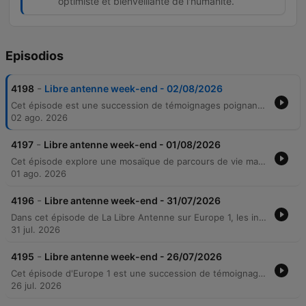
optimiste et bienveillante de l'humanité.
Episodios
-
4198
Libre antenne week-end - 02/08/2026
Cet épisode est une succession de témoignages poignants sur la résilience et les blessures de l'âme. De Denise, qui lutte contre l'isolement et l'insécurité, à Farida, qui mène un combat judiciaire après une agression physique, les voix s'entremêlent pour explorer les thèmes de la précarité, du handicap et des traumatismes familiaux. À travers les appels de la Libre Antenne, l'émission explore également les mécanismes de défense psychologiques, comme la peur du bonheur ou le poids des héritages transgénérationnels. Entre récits de vie marqués par le destin et moments de pure émotion musicale, l'épisode invite à une réflexion sur la nécessité de poser des limites et de retrouver sa propre voix.
02 ago. 2026
-
4197
Libre antenne week-end - 01/08/2026
Cet épisode explore une mosaïque de parcours de vie marqués par la résilience et les épreuves familiales. Des témoignages poignants abordent la nostalgie des valeurs d'autrefois, la détresse liée aux divorces difficiles sous emprise psychologique, ainsi que la lutte douloureuse des familles face aux placements de mineurs par l'ASE. L'émission traite également de la solitude et du deuil, à travers les confidences de Francine, avant de s'ouvrir sur l'admiration pour Brigitte Bardot. Enfin, le récit de Marilyn offre une leçon d'espoir sur la reconstruction de soi et la reprise de pouvoir personnel après la découverte d'une infidélité.
01 ago. 2026
-
4196
Libre antenne week-end - 31/07/2026
Dans cet épisode de La Libre Antenne sur Europe 1, les intervenants partagent des témoignages poignants sur l'autonomie, la résilience et les épreuves de la vie. De la philosophie de Déborah sur l'indépendance de ses enfants au parcours de Philippe face à la schizophrénie et aux dérives psychiatriques, l'émission explore la complexité des liens humains. L'antenne accueille également des appels plus sombres, traitant des maltraitances médicales en institution, du placement difficile d'un enfant par l'ASE, ainsi que de la lutte contre la solitude après le deuil. Entre actualités et récits personnels, les auditeurs témoignent de leur combat pour la dignité, la justice et le maintien du lien social.
31 jul. 2026
-
4195
Libre antenne week-end - 26/07/2026
Cet épisode d'Europe 1 est une succession de témoignages poignants sur la résilience et les épreuves de la vie. Marie-Thérèse partage le traumatisme d'un grave accident de la route et son passé de violences conjugales, tandis que Marie et Annick évoquent la solitude, la dépression et le poids du deuil. À travers les récits de Diane, Josette et Brigitte, l'émission explore des mémoires marquées par la guerre, le monde du spectacle et les errances médicales. Ces échanges mettent en lumière la force des liens humains et la solidarité qui surgit souvent au cœur des moments les plus sombres.
26 jul. 2026