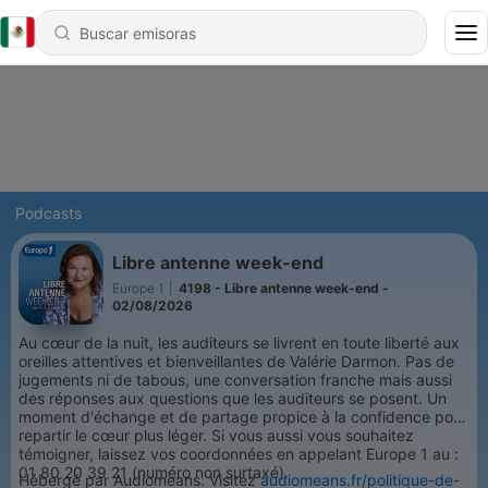
Podcasts
Libre antenne week-end
Europe 1
|
4198 - Libre antenne week-end -
02/08/2026
Au cœur de la nuit, les auditeurs se livrent en toute liberté aux
oreilles attentives et bienveillantes de Valérie Darmon. Pas de
jugements ni de tabous, une conversation franche mais aussi
des réponses aux questions que les auditeurs se posent. Un
moment d'échange et de partage propice à la confidence pour
repartir le cœur plus léger. Si vous aussi vous souhaitez
témoigner, laissez vos coordonnées en appelant Europe 1 au :
01 80 20 39 21 (numéro non surtaxé).
Hébergé par Audiomeans. Visitez
audiomeans.fr/politique-de-