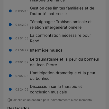
l'histoire d'enfance
Gestion des limites familiales et de
01:35:10
l'autorité maternelle
Témoignage : Trahison amicale et
01:42:04
relation intergénérationnelle
La confrontation nécessaire pour
01:51:05
René
Intermède musical
01:58:22
Le traumatisme et la peur du bonheur
02:01:39
de Jean-Pierre
L'anticipation dramatique et la peur
02:07:23
du bonheur
Discussion sur la thérapie et
02:24:06
conclusion musicale
Haz clic en un capítulo para ir directamente a ese momento
Destacados