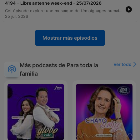
-
4194
Libre antenne week-end - 25/07/2026
Cet épisode explore une mosaïque de témoignages humains, abordant les thèmes de l'amour sans âge et des liens familiaux complexes. À travers les récits d'Annie, Philippe et Alexia, nous découvrons comment les relations se construisent face au rejet, à la maladie ou aux enjeux de protection juridique. L'émission s'ouvre également sur des perspectives culturelles et identitaires, notamment avec le témoignage de Berthe sur le mode de vie nomade des gens du voyage, avant de conclure sur les défis liés au handicap et à la neuroatypie. Les interventions d'auditeurs apportent une réflexion profonde sur l'acceptation de soi et la résilience face aux pressions sociales.
25 jul. 2026
Mostrar más episodios
Ver todo
Más podcasts de Para toda la
familia