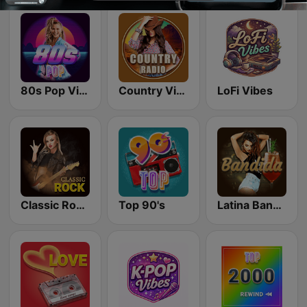
80s Pop Vibes
Country Vibes
LoFi Vibes
Classic Rock Station
Top 90's
Latina Bandida!