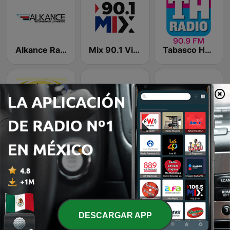
Alkance Radio
Mix 90.1 Villahermosa
Tabasco Hoy 90.9
ABC Radio Taxco
La Lupe 104.9 FM
Voz 97.3 FM
Emisoras de radio online que nos gustan
DESCARGAR APP