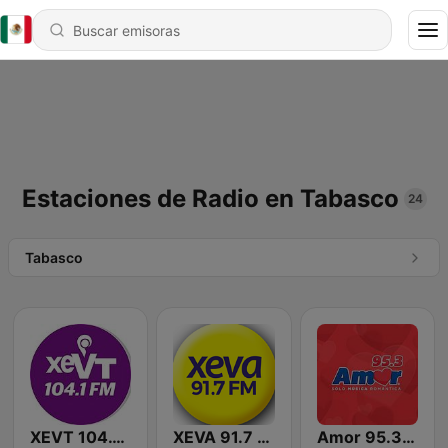
Estaciones de Radio en Tabasco
24
Tabasco
XEVT 104.1 FM
XEVA 91.7 FM
Amor 95.3 FM