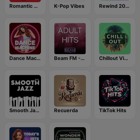
Romantic Vibes
K-Pop Vibes
Rewind 2000's
Dance Machine
Beam FM - Adult Hits
Chillout Vibes
Smooth Jazz - Groov
Recuerda
TikTok Hits