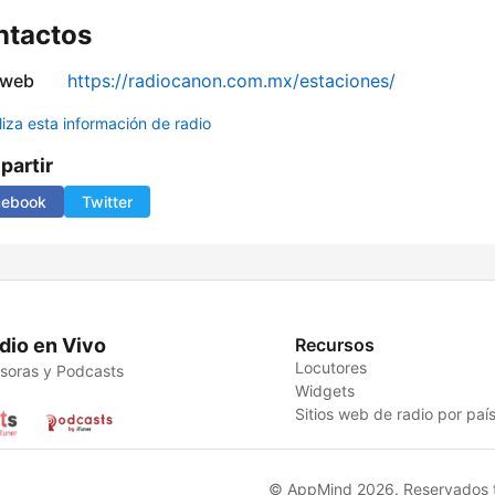
ntactos
 web
https://radiocanon.com.mx/estaciones/
liza esta información de radio
artir
cebook
Twitter
dio en Vivo
Recursos
Locutores
soras y Podcasts
Widgets
Sitios web de radio por paí
© AppMind 2026. Reservados t