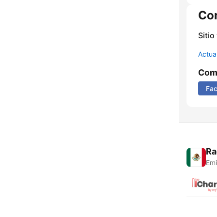
Co
Sitio
Actua
Comp
Fa
Ra
Emi