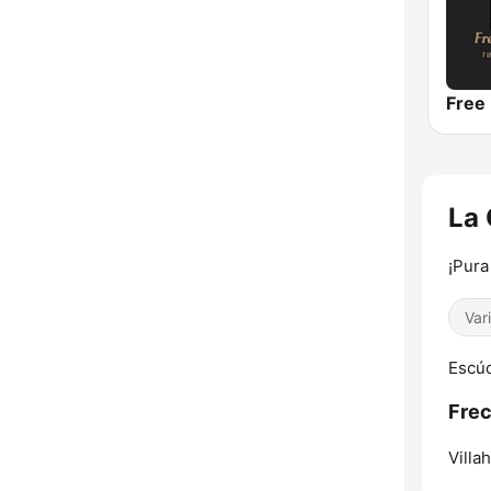
La 
¡Pura
Var
Escúc
Frec
Villa