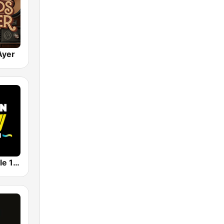
Ayer
AW Inolvidable 101.3 FM | Monterrey