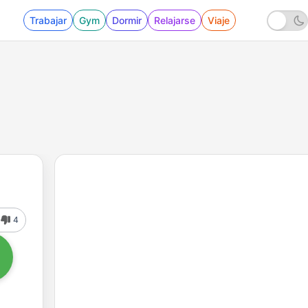
Trabajar
Gym
Dormir
Relajarse
Viaje
4