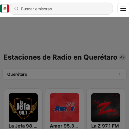
Estaciones de Radio en Querétaro
49
Querétaro
La Jefa 98.7 FM
Amor 95.3 FM
La Z 97.1 FM