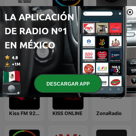
Republica del Ruido
Miled Radio Querétaro
Unica Radio Digital
BAMOS Radio
Nuclear Radio
W Radio Querétaro
DESCARGAR APP
Kiss FM 92.7
KISS ONLINE
ZonaRadio