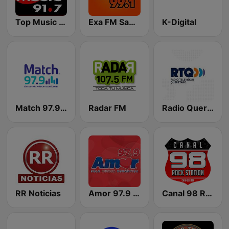
Top Music 91.7
Exa FM San Juan del Río
K-Digital
Match 97.9 FM Queretaro
Radar FM
Radio Querétaro FM
RR Noticias
Amor 97.9 FM
Canal 98 Rock Station 89.9 FM