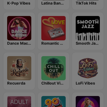
K-Pop Vibes
Latina Bandida!
TikTok Hits
Dance Machine
Romantic Vibes
Smooth Jazz - Groov
Recuerda
Chillout Vibes
LoFi Vibes