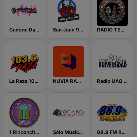
Cadena Dance México
San Juan 96.1 FM
RADIO TEQUIS
La Raza 103.9 FM
NUVIA RADIO MEXICO
Radio UAQ 89.5 FM
1 Rinconcito d Amistad
Sólo Música Católica Radio
88.9 FM Radio Vision