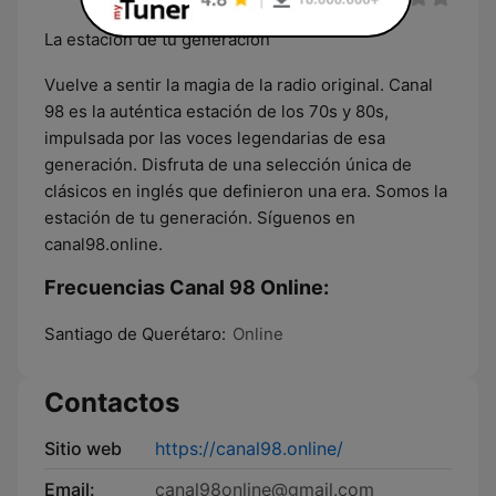
La estación de tu generación
Vuelve a sentir la magia de la radio original. Canal
98 es la auténtica estación de los 70s y 80s,
impulsada por las voces legendarias de esa
generación. Disfruta de una selección única de
clásicos en inglés que definieron una era. Somos la
estación de tu generación. Síguenos en
canal98.online.
Frecuencias Canal 98 Online:
Santiago de Querétaro:
Online
Contactos
Sitio web
https://canal98.online/
Email:
canal98online@gmail.com