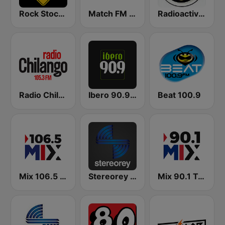
Rock Stock Bar
Match FM 99.3
Radioactivo 98.5 FM
Radio Chilango 105.3 FM
Ibero 90.9 FM
Beat 100.9
Mix 106.5 Querétaro
Stereorey México
Mix 90.1 Toluca