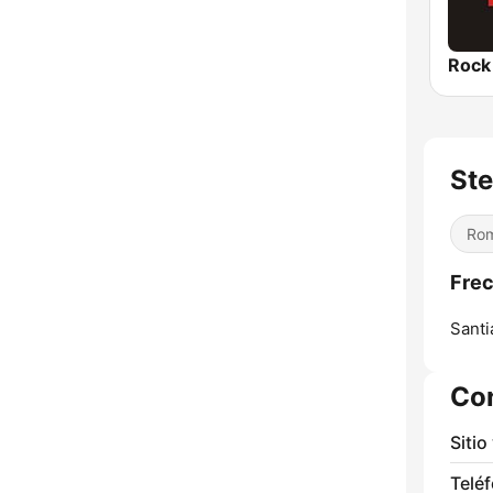
Rock
Ste
Rom
Frec
Santi
Co
Sitio
Telé