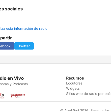
s sociales
liza esta información de radio
artir
cebook
Twitter
dio en Vivo
Recursos
Locutores
soras y Podcasts
Widgets
Sitios web de radio por paí
© AppMind 2026. Reservados t