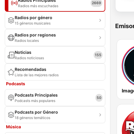
Radios Principales
2669
Radios más escuchadas
Radios por género
15 géneros musicales
Emisor
Radios por regiones
Radios locales
Noticias
155
Radios noticiosas
Recomendadas
Lista de las mejores radios
Podcasts
Podcasts Principales
50
Podcasts más populares
Podcasts por Género
18 géneros temáticos
Música