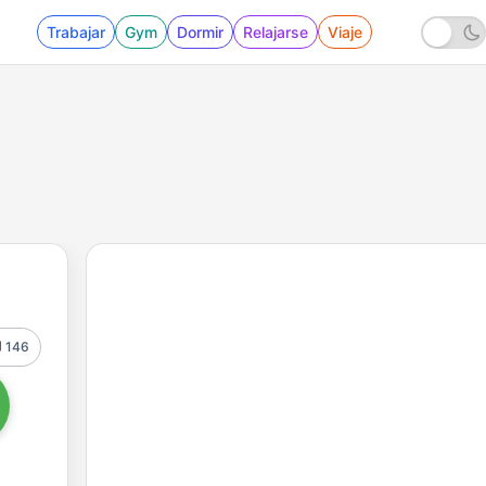
Trabajar
Gym
Dormir
Relajarse
Viaje
146