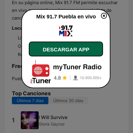
En su página online, Mix 91.7 FM permite escuchar
en vivo su emisión, así como conocer la lista de
Mix 91.7 Puebla en vivo
canciones que suenan en sus programas.
Locutores destacados
Liz Gómez
Omar Guarneros
DESCARGAR APP
Rene Baldo
Frecuencias Mix 91.7 Puebla:
Puebla:
91.7 FM
Top Canciones
Últimos 7 días
Últimos 30 días
I Will Survive
1
Gloria Gaynor