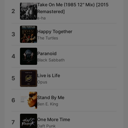
Take On Me (1985 12" Mix) [2015
2
Remastered]
a-ha
Happy Together
3
The Turtles
Paranoid
4
Black Sabbath
Live is Life
5
Opus
Stand By Me
6
Ben E. King
One More Time
7
Daft Punk