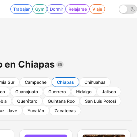
Trabajar
Gym
Dormir
Relajarse
Viaje
o en Chiapas
85
rnia Sur
Campeche
Chiapas
Chihuahua
ico
Guanajuato
Guerrero
Hidalgo
Jalisco
bla
Querétaro
Quintana Roo
San Luis Potosí
uz-Llave
Yucatán
Zacatecas