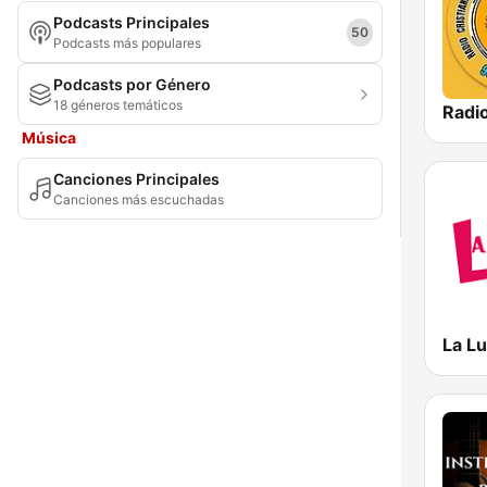
Podcasts Principales
Puebla
50
Podcasts más populares
Querétaro
Podcasts por Género
18 géneros temáticos
Quintana Roo
Música
San Luis Potosí
Canciones Principales
Sinaloa
Canciones más escuchadas
Sonora
Tabasco
Tamaulipas
La L
Tlaxcala
Veracruz-Llave
Yucatán
Zacatecas