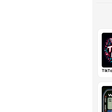
TikTo