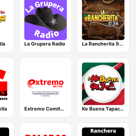
la
La Grupera Radio
La Rancherita 97.3 FM
tla
Extremo Comitán 99.1 FM
Ke Buena Tapachula