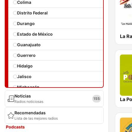
Colima
Distrito Federal
Durango
Estado de México
La R
Guanajuato
Guerrero
Hidalgo
Jalisco
Michoacán
Noticias
Morelos
155
Radios noticiosas
Nayarit
Recomendadas
Lista de las mejores radios
Nuevo León
Podcasts
Oaxaca