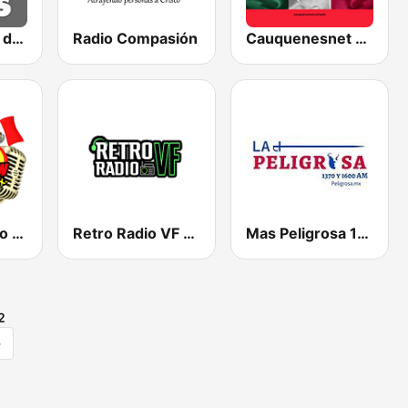
XEVFS La Voz de la Frontera Sur
Radio Compasión
Cauquenesnet CLTOMEX
Radio Venadito Show
Retro Radio VF - Classic Hits
Mas Peligrosa 1370 AM 1600 AM
2
>