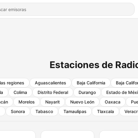
Estaciones de Radi
las regiones
Aguascalientes
Baja California
Baja Califo
la
Colima
Distrito Federal
Durango
Estado de Méx
acán
Morelos
Nayarit
Nuevo León
Oaxaca
Pue
a
Sonora
Tabasco
Tamaulipas
Tlaxcala
Veracr