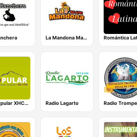
anchera
La Mandona Mapastepec
Romántica Lat
La Popular XHCAH
Radio Lagarto