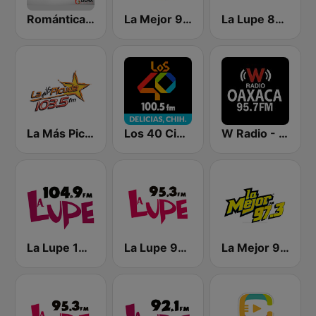
Romántica 102.1 FM Delicias
La Mejor 97.1 FM
La Lupe 88.9 FM
La Más Picuda
Los 40 Ciudad Delicias
W Radio - Oaxaca
La Lupe 104.9 FM | San Luis Potosí
La Lupe 95.3 FM | La Lupe CD Victoria
La Mejor 97.3 FM