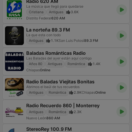
Radio 620 AM
La música que llegó para quedarse
Cristiana
Antiguas
3.6K
Distrito Federal
620 AM
La norteña 89.3 FM
La que esta con todo
Antiguas
1.1K
San Luis Potosí
89.3 FM
Baladas Románticas Radio
Las Baladas del ayer están aquí contigo
Años 80
Antiguas
Romántica
1.4K
Chiapas
Online
Radio Baladas Viejitas Bonitas
Abrimos el baúl de tus recuerdos
Antiguas
Romántica
2.9K
Chiapas
Online
Radio Recuerdo 860 | Monterrey
Antiguas
Romántica
2.3K
Nuevo León
860 AM
StereoRey 100.9 FM