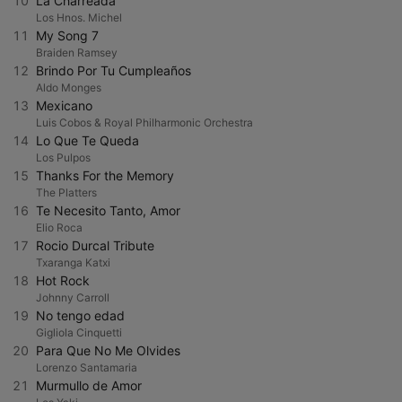
10
La Charreada
Los Hnos. Michel
11
My Song 7
Braiden Ramsey
12
Brindo Por Tu Cumpleaños
Aldo Monges
13
Mexicano
Luis Cobos & Royal Philharmonic Orchestra
14
Lo Que Te Queda
Los Pulpos
15
Thanks For the Memory
The Platters
16
Te Necesito Tanto, Amor
Elio Roca
17
Rocio Durcal Tribute
Txaranga Katxi
18
Hot Rock
Johnny Carroll
19
No tengo edad
Gigliola Cinquetti
20
Para Que No Me Olvides
Lorenzo Santamaria
21
Murmullo de Amor