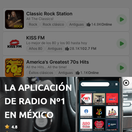
Classic Rock Station
All The Classics!
Rock
Rock clásico
Antiguas
14.9K
Online
KISS FM
Lo mejor de los 80 y los 90 hasta hoy
Años 80
Antiguas
28.1K
102.7 FM
America's Greatest 70s Hits
All the Hits... All the time!
Éxitos clásicos
Antiguas
1.1K
Online
Joe
Good times, great music
Éxitos clásicos
Años 80
Antiguas
9.4K
103.6 FM
Radio Classic Rock
#1 Classic Rock music station
Rock
Rock clásico
Antiguas
281
91.8 FM