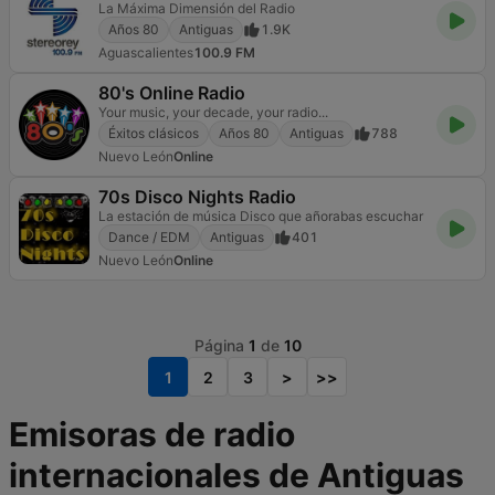
La Máxima Dimensión del Radio
Años 80
Antiguas
1.9K
Aguascalientes
100.9 FM
80's Online Radio
Your music, your decade, your radio...
Éxitos clásicos
Años 80
Antiguas
788
Nuevo León
Online
70s Disco Nights Radio
La estación de música Disco que añorabas escuchar
Dance / EDM
Antiguas
401
Nuevo León
Online
Página
1
de
10
1
2
3
>
>>
Emisoras de radio
internacionales de Antiguas