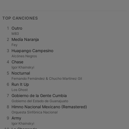
TOP CANCIONES
1
Outro
M83
2
Medía Naranja
Fey
3
Huapango Campesino
Alcónes Negros
4
Chase
Igor Khainskyi
5
Nocturnal
Fernando Fernández & Chucho Martinez Gil
6
Run It Up
Los Ghost
7
Gobierno de la Gente Cumbia
Gobierno del Estado de Guanajuato
8
Himno Nacional Mexicano (Remastered)
Orquesta Sinfónica Nacional
9
Army
Igor Khainskyi