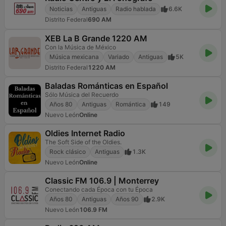
Noticias
Antiguas
Radio hablada
6.6K
Distrito Federal
690 AM
XEB La B Grande 1220 AM
Con la Música de México
Música mexicana
Variado
Antiguas
5K
Distrito Federal
1220 AM
Baladas Románticas en Español
Sólo Música del Recuerdo
Años 80
Antiguas
Romántica
149
Nuevo León
Online
Oldies Internet Radio
The Soft Side of the Oldies.
Rock clásico
Antiguas
1.3K
Nuevo León
Online
Classic FM 106.9 | Monterrey
Conectando cada Época con tu Época
Años 80
Antiguas
Años 90
2.9K
Nuevo León
106.9 FM