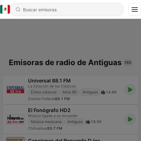
Emisoras de radio de Antiguas
195
Universal 88.1 FM
La Estación de los Clásicos
Éxitos clásicos
Años 80
Antiguas
14.6K
Distrito Federal
88.1 FM
El Fonógrafo HD2
Música ligada a su recuerdo
Música mexicana
Antiguas
18.5K
Chihuahua
93.7 FM
Canciones del Recuerdo DJec