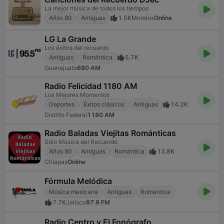
La mejor música de todos los tiempos
Años 80
Antiguas
1.5K
Morelos
Online
LG La Grande
Los éxitos del recuerdo
Antiguas
Romántica
5.7K
Guanajuato
680 AM
Radio Felicidad 1180 AM
Los Mejores Momentos
Deportes
Éxitos clásicos
Antiguas
14.2K
Distrito Federal
1180 AM
Radio Baladas Viejitas Románticas
Sólo Música del Recuerdo
Años 80
Antiguas
Romántica
13.8K
Chiapas
Online
Fórmula Melódica
Música mexicana
Antiguas
Romántica
7.7K
Jalisco
97.9 FM
Radio Centro y El Fonógrafo