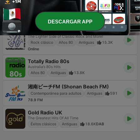
飛揚調頻 FM 89.5
跟著旋律朗朗上口我就是要簡單聽音樂
Pop / Top 40
Antiguas
2.1K
89.5 FM
DESCARGAR APP
Soft Rock Radio
The Lighter Side of Classic Rock and More!
Rock clásico
Años 80
Antiguas
15.3K
Online
Totally Radio 80s
Australia’s 80s Hits
Años 80
Antiguas
13.8K
湘南ビーチFM (Shonan Beach FM)
Contemporánea para adultos
Antiguas
591
78.9 FM
Gold Radio UK
The Greatest Hits Of All Time
Éxitos clásicos
Antiguas
18.6K
DAB