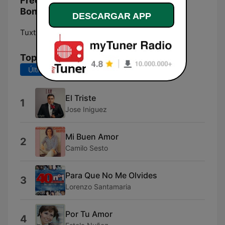
Frecuencias Radio Baladas Viejitas
Bonitas:
DESCARGAR APP
Tuxtla Gutiérrez:
Online
Top Canciones
Últimos 7 días
Últimos 30 días
El Triste
1
Jose Iniguez
Mi Buen Amor
2
Camilo Sesto
Para Que No Me Olvides
3
Lorenzo Santamaria
Por Tu Amor
4