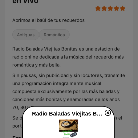
en vivo
Abrimos el baúl de tus recuerdos
Antiguas
Romántica
Radio Baladas Viejitas Bonitas es una estación de
radio online dedicada a la música del recuerdo más
romántica y más bella.
Sin pausas, sin publicidad y sin locutores, transmite
una programación integralmente musical
compuesta exclusivamente por las más baladas y
canciones más bonitas y enamoradas de los años
70, 80 y 90.
Radio Baladas Viejitas Bonitas en vivo
Se puede escuchar en vivo solo por internet, en el
portal en línea de Radio Ixpata.