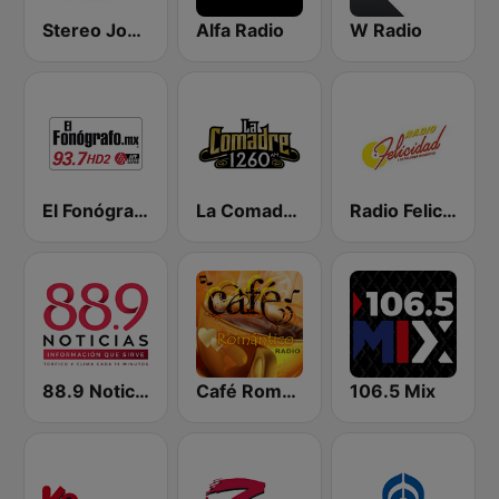
Stereo Joya FM
Alfa Radio
W Radio
El Fonógrafo HD2
La Comadre 1260 AM
Radio Felicidad 1180 AM
88.9 Noticias
Café Romántico Radio
106.5 Mix