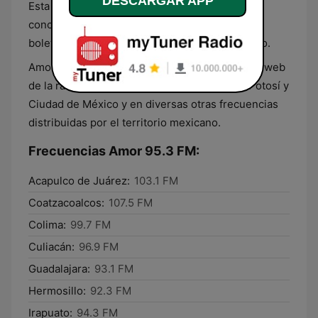
DESCARGAR APP
Esta radio promueve también varios eventos y
conciertos musicales por todo el país y regala
boletos a través de la interacción con el público.
Amor FM se puede oír en línea en la página de web
de la radio, en la señal 95.3 FM en San Luis Potosí y
Ciudad de México y en diversas otras frecuencias
distribuidas por el territorio mexicano.
Frecuencias Amor 95.3 FM:
Acapulco de Juárez:
103.1 FM
Coatzacoalcos:
107.5 FM
Colima:
99.7 FM
Culiacán:
96.9 FM
Guadalajara:
93.1 FM
Hermosillo:
92.3 FM
Irapuato:
94.3 FM