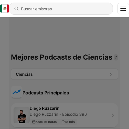
Mejores Podcasts de Ciencias
7
Ciencias
Podcasts Principales
Diego Ruzzarin
Diego Ruzzarin - Episodio 396
hace 16 horas
18 min