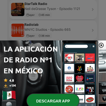
StarTalk Radio
Neil deGrasse Tyson - Episodio 1121
ayer
45 min
Radiolab
WNYC Studios - Episodio 665
ayer
36 min
Ö1 Wissen aktuell
ORF Ö1 - Episodio 20
hace 1 semana
5 min
TED Radio Hour
NPR - Episodio 301
ayer
50 min
Exaterrestre, con Alain Luna
Exa CDMX - Episodio 48
07 mar. 2025
7 min
DESCARGAR APP