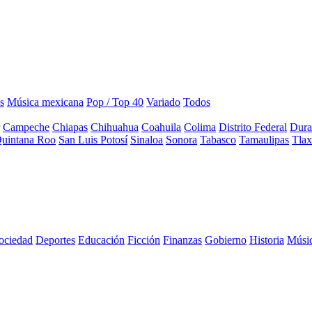
s
Música mexicana
Pop / Top 40
Variado
Todos
Campeche
Chiapas
Chihuahua
Coahuila
Colima
Distrito Federal
Dura
uintana Roo
San Luis Potosí
Sinaloa
Sonora
Tabasco
Tamaulipas
Tlax
sociedad
Deportes
Educación
Ficción
Finanzas
Gobierno
Historia
Músi