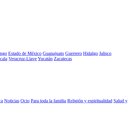
ngo
Estado de México
Guanajuato
Guerrero
Hidalgo
Jalisco
cala
Veracruz-Llave
Yucatán
Zacatecas
ca
Noticias
Ocio
Para toda la familia
Religión y espiritualidad
Salud y