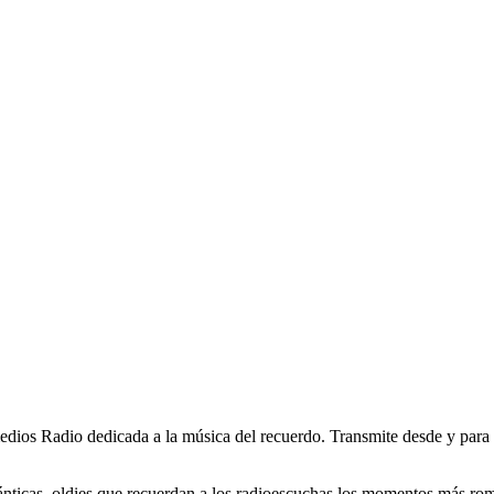
edios Radio dedicada a la música del recuerdo. Transmite desde y para
nticas, oldies que recuerdan a los radioescuchas los momentos más romá