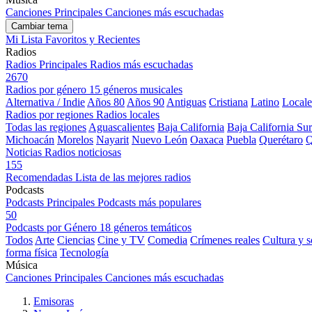
Canciones Principales
Canciones más escuchadas
Cambiar tema
Mi Lista
Favoritos y Recientes
Radios
Radios Principales
Radios más escuchadas
2670
Radios por género
15 géneros musicales
Alternativa / Indie
Años 80
Años 90
Antiguas
Cristiana
Latino
Locale
Radios por regiones
Radios locales
Todas las regiones
Aguascalientes
Baja California
Baja California Sur
Michoacán
Morelos
Nayarit
Nuevo León
Oaxaca
Puebla
Querétaro
Q
Noticias
Radios noticiosas
155
Recomendadas
Lista de las mejores radios
Podcasts
Podcasts Principales
Podcasts más populares
50
Podcasts por Género
18 géneros temáticos
Todos
Arte
Ciencias
Cine y TV
Comedia
Crímenes reales
Cultura y 
forma física
Tecnología
Música
Canciones Principales
Canciones más escuchadas
Emisoras