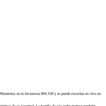
 Monterrey en la frecuencia 860 AM y se puede escuchar en vivo en
nticos de su juventud. La parrilla de esta radio incluye también