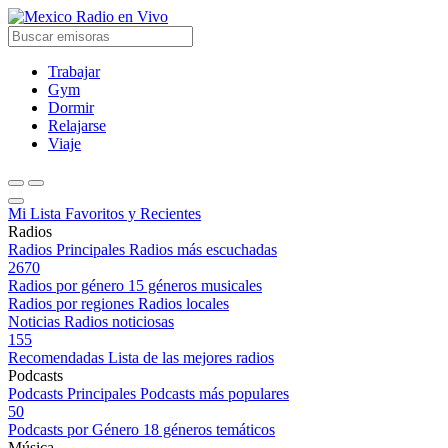
Radio en Vivo
Trabajar
Gym
Dormir
Relajarse
Viaje
Mi Lista
Favoritos y Recientes
Radios
Radios Principales
Radios más escuchadas
2670
Radios por género
15 géneros musicales
Radios por regiones
Radios locales
Noticias
Radios noticiosas
155
Recomendadas
Lista de las mejores radios
Podcasts
Podcasts Principales
Podcasts más populares
50
Podcasts por Género
18 géneros temáticos
Música