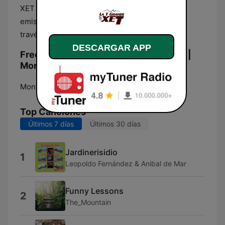
XET La T Grande permite escuchar en vivo sus
emisiones desde cualquier parte del mundo, a
través de su página online en internet.
DESCARGAR APP
Frecuencias La T Grande XET 990 AM |
Monterrey:
Monterrey:
990 AM
Top Canciones
Últimos 7 días
Últimos 30 días
Jardinerisidio
1
Leopoldo Fernández & Anibal de Mar
Funny Lessons
2
The_Mountain