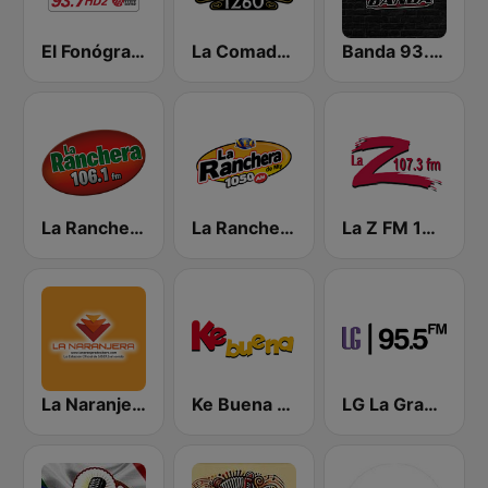
El Fonógrafo HD2
La Comadre 1260 AM
Banda 93.3 FM
La Ranchera 106.1 FM
La Ranchera 1050 AM
La Z FM 107.3
La Naranjera de Sibers
Ke Buena 92.9 FM
LG La Grande