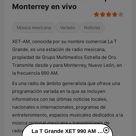
Monterrey en vivo
Música mexicana
Variado
Noticias
XET-AM, conocida por su nombre comercial La T
Grande, es una estación de radio mexicana,
propiedad de Grupo Multimedios Estrella de Oro.
Transmite desde y para Monterrey, Nuevo León, en
la frecuencia 990 AM.
Es una radio de ámbito generalista que ofrece una
programación variada en la que se incluyen
informativos con las últimas noticias locales,
nacionales e internacionales, programas de
entretenimiento, espacios musicales dedicados a la
música regional mexicana y transmisiones de
radionovelas.
La T Grande XET 990 AM | Monterrey en vivo