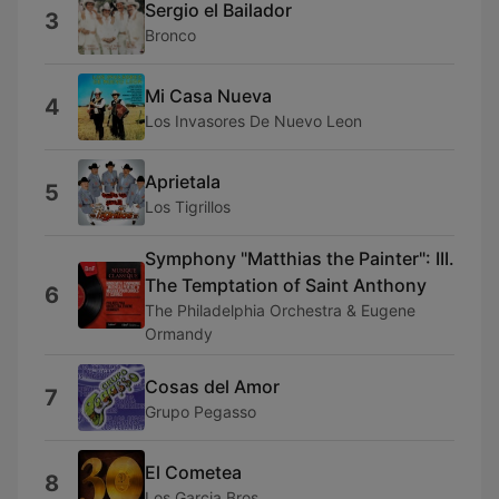
Sergio el Bailador
3
Bronco
Mi Casa Nueva
4
Los Invasores De Nuevo Leon
Aprietala
5
Los Tigrillos
Symphony "Matthias the Painter": III.
The Temptation of Saint Anthony
6
The Philadelphia Orchestra & Eugene
Ormandy
Cosas del Amor
7
Grupo Pegasso
El Cometea
8
Los Garcia Bros.