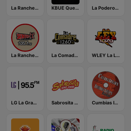
La Ranchera 106.1 FM
KBUE Que Buena 105.5 / 94.3 FM (US Only)
La Poderosa Aguascalientes
La Rancherita 105.1 FM
La Comadre 1260 AM
WLEY La LEY 107.9
LG La Grande
Sabrosita 590 AM
Cumbias Inmortales Radio