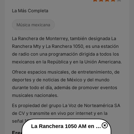
La Más Completa
Música mexicana
La Ranchera de Monterrey, también designada La
Ranchera Mty y La Ranchera 1050, es una estación
de radio con una programación dirigida a todos los
mexicanos en la República y en la Unión Americana.
Ofrece espacios musicales, de entretenimiento, de
deportes y de noticias de México y del mundo
durante todo el día, además de promover eventos
musicales nacionales.
Es propiedad del grupo La Voz de Norteamérica SA
de CV y transmite en vivo por internet y en la
señal 1050 AM.
La Ranchera 1050 AM en vivo
Frecuencias La Ranchera 1050 AM: