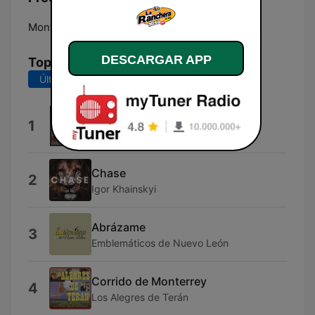
Monterrey:
1050 AM
DESCARGAR APP
Top Canciones
Últimos 7 días
Últimos 30 días
Homenaje a la Ranchera
1
Hermanos Prado
Chase
2
Igor Khainskyi
Abrázame
3
Emblemáticos de Nuevo León
Corrido de Monterrey
4
Los Alegres de Terán