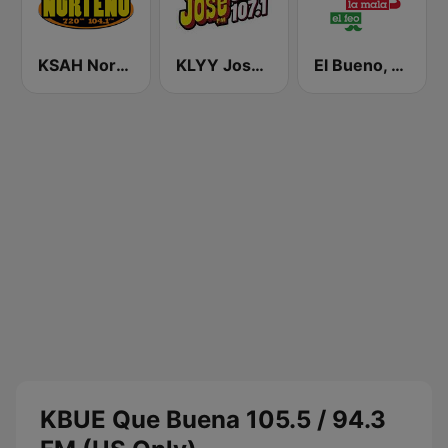
KSAH Norteño 720 y 104.1
KLYY José 97.5 y 107.1
El Bueno, La Mala y El Feo
KBUE Que Buena 105.5 / 94.3