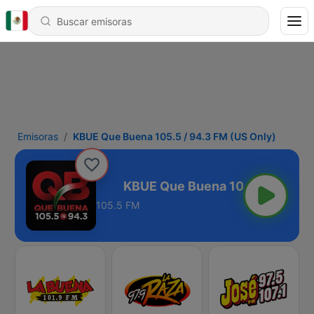
Emisoras
KBUE Que Buena 105.5 / 94.3 FM (US Only)
FM (US Only)
105.5 FM