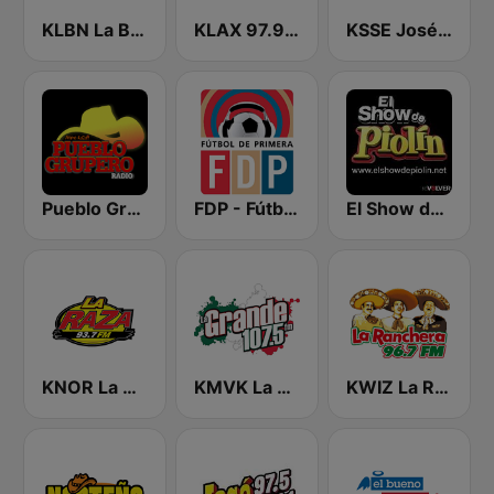
KLBN La Buena 101.9 FM
KLAX 97.9 La Raza FM
KSSE José 97.5 y 107.1
Pueblo Grupero Radio
FDP - Fútbol de Primera
El Show de Piolín
KNOR La Raza 93.7 (US Only)
KMVK La Grande 107.5 FM
KWIZ La Ranchera 96.7 FM (US Only)