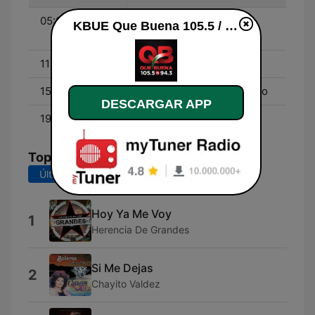
05:00 - 11:00
Don Cheto Al Aire -
KBUE Que Buena 105.5 / 94.3 FM (US Only) en vivo
Aniceto
11:00 - 15:00
La Socia - Silvia Pinal
15:00 - 19:00
El Parientito y El Marciano
DESCARGAR APP
19:00 - 00:00
El Pinchi Rika
Top Canciones
Últimos 7 días
Últimos 30 días
Hoy Ya Me Voy
1
Herencia De Grandes
Si Me Dejas
2
Chayito Valdez