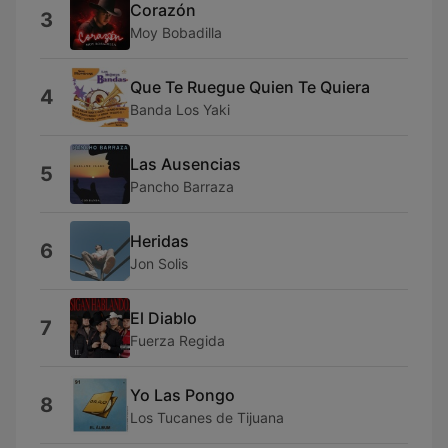
Corazón
3
Moy Bobadilla
Que Te Ruegue Quien Te Quiera
4
Banda Los Yaki
Las Ausencias
5
Pancho Barraza
Heridas
6
Jon Solis
El Diablo
7
Fuerza Regida
Yo Las Pongo
8
Los Tucanes de Tijuana