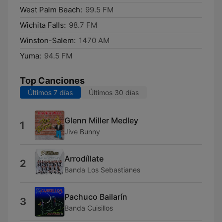
West Palm Beach:
99.5 FM
Wichita Falls:
98.7 FM
Winston-Salem:
1470 AM
Yuma:
94.5 FM
Top Canciones
Últimos 7 días
Últimos 30 días
Glenn Miller Medley
1
Jive Bunny
Arrodíllate
2
Banda Los Sebastianes
Pachuco Bailarín
3
Banda Cuisillos