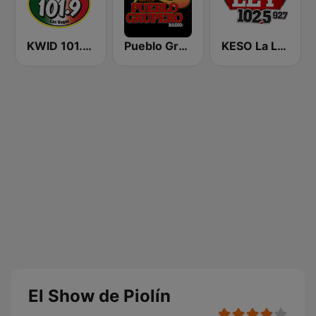
KWID 101.9 La Buena
Pueblo Grupero Radio
KESO La Ley 102.5 and 92.7 FM
El Show de Piolín