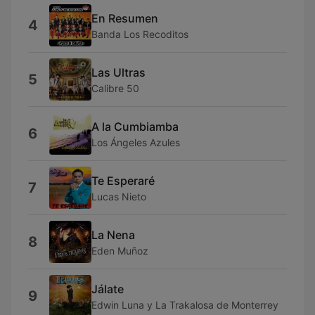
En Resumen
4
Banda Los Recoditos
Las Ultras
5
Calibre 50
A la Cumbiamba
6
Los Ángeles Azules
Te Esperaré
7
Lucas Nieto
La Nena
8
Eden Muñoz
Jálate
9
Edwin Luna y La Trakalosa de Monterrey