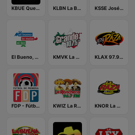
KBUE Que Buena 105.5 / 94.3 FM (US Only)
KLBN La Buena 101.9 FM
KSSE José 97.5 y 107.1
El Bueno, La Mala y El Feo
KMVK La Grande 107.5 FM
KLAX 97.9 La Raza FM
FDP - Fútbol de Primera
KWIZ La Ranchera 96.7 FM (US Only)
KNOR La Raza 93.7 (US Only)