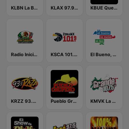
KLBN La Buena 101.9 FM
KLAX 97.9 La Raza FM
KBUE Que Buena 105.5 / 94.3 FM (US Only)
Radio Iniciador
KSCA 101.9 Los Angeles FM (US Only)
El Bueno, La Mala y El Feo
KRZZ 93.3 La Raza FM
Pueblo Grupero Radio
KMVK La Grande 107.5 FM