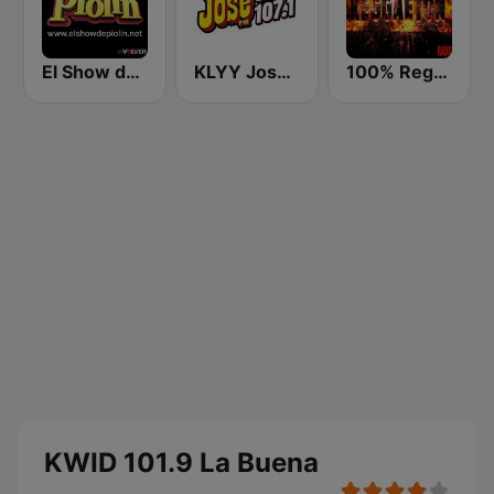
El Show de Piolín
KLYY José 97.5 y 107.1
100% Reggaeton Radio
KWID 101.9 La Buena