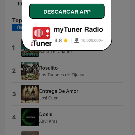
19:00 - 00:00
Ahui Gonzalez
DESCARGAR APP
Top Canciones
Últimos 7 días
Últimos 30 días
La Cama de Piedra
1
Banda El Chante
Rosalito
2
Los Tucanes de Tijuana
Entrega De Amor
3
Josi Cuen
Dosis
4
Xavi Kras