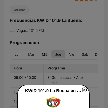
Variado
Frecuencias KWID 101.9 La Buena:
Las Vegas:
101.9 FM
Programación
Lun
Mar
Mié
Jue
Vie
Sáb
Dom
Hora
Programa
06:00 - 10:00
El Genio Lucas - Alex
Lucas
KWID 101.9 La Buena en vivo
10:00 - 14:00
Rosmar Vega
14:00 - 19:00
Salomon "El Baron" Ortiz