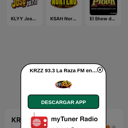
KLYY José 97.5 y 107.1
KSAH Norteño 720 y 104.1
El Show de Piolín
KRZZ 93.3 La Raza FM en vivo
DESCARGAR APP
KRZZ 93.3 La Raza FM