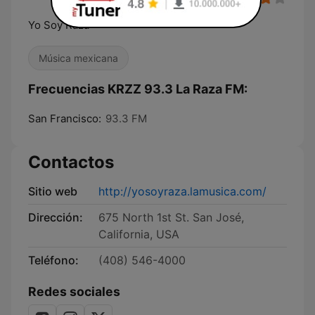
Yo Soy Raza
Música mexicana
Frecuencias KRZZ 93.3 La Raza FM:
San Francisco:
93.3 FM
Contactos
Sitio web
http://yosoyraza.lamusica.com/
Dirección:
675 North 1st St. San José,
California, USA
Teléfono:
(408) 546-4000
Redes sociales