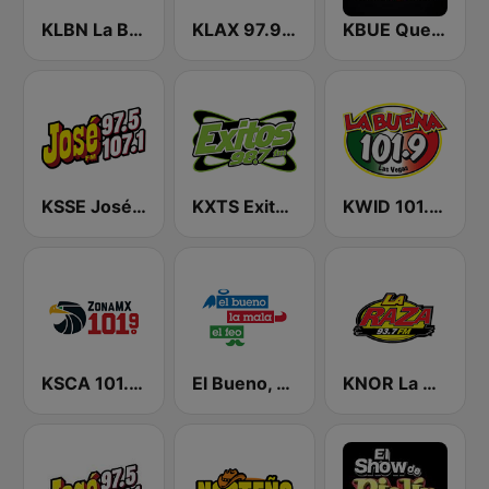
KLBN La Buena 101.9 FM
KLAX 97.9 La Raza FM
KBUE Que Buena 105.5 / 94.3 FM (US Only)
KSSE José 97.5 y 107.1
KXTS Exitos 98.7 FM
KWID 101.9 La Buena
KSCA 101.9 Los Angeles FM (US Only)
El Bueno, La Mala y El Feo
KNOR La Raza 93.7 (US Only)