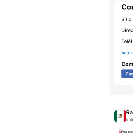
Co
Sitio
Direc
Telé
Actua
Comp
Fa
Ra
Emi