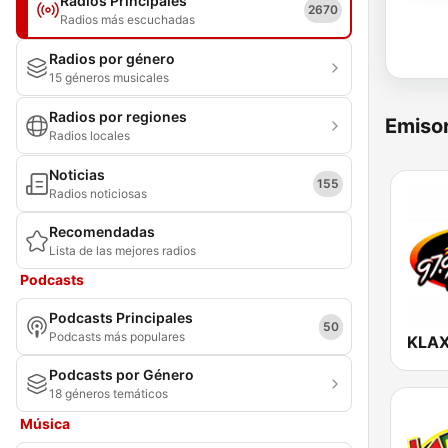
Radios Principales
2670
Radios más escuchadas
Radios por género
15 géneros musicales
Radios por regiones
Emisor
Radios locales
Noticias
155
Radios noticiosas
Recomendadas
Lista de las mejores radios
Podcasts
Podcasts Principales
50
Podcasts más populares
Podcasts por Género
18 géneros temáticos
Música