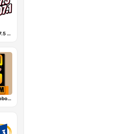
KSSE José 97.5 y 107.1
KIWI Radio Lobo 102.9 FM