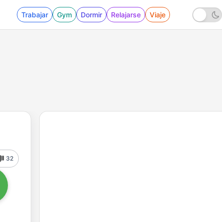
Trabajar
Gym
Dormir
Relajarse
Viaje
32