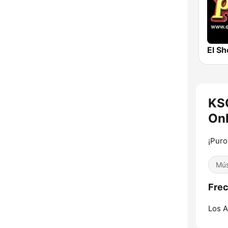
El Sh
KS
Onl
¡Puro
Mús
Frec
Los A