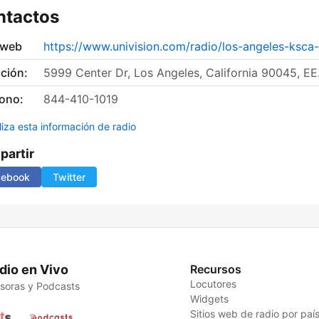
ntactos
 web
https://www.univision.com/radio/los-angeles-ksca
ción:
5999 Center Dr, Los Angeles, California 90045, EE
fono:
844-410-1019
liza esta información de radio
artir
cebook
Twitter
dio en Vivo
Recursos
Locutores
soras y Podcasts
Widgets
Sitios web de radio por paí