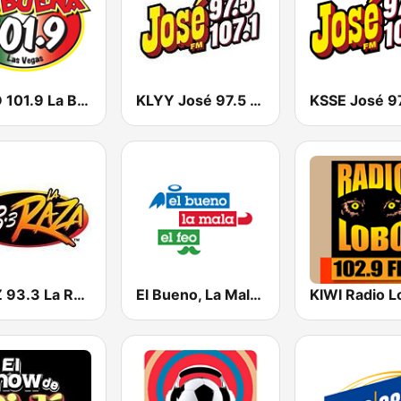
KWID 101.9 La Buena
KLYY José 97.5 y 107.1
KRZZ 93.3 La Raza FM
El Bueno, La Mala y El Feo